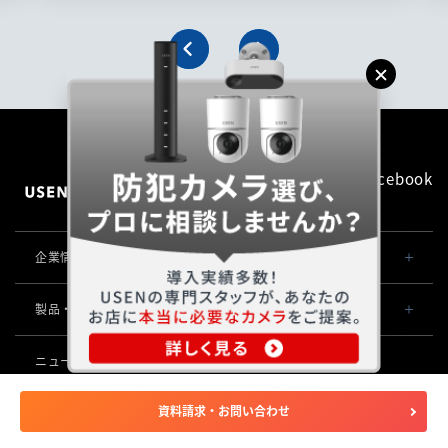
Facebook
企業情報TOP
会社概要・役員一覧
製品・サービス一覧
事業内容
導入事例
ニュース
POSレジ 他
社長メッセージ
お役立ち情報
USENレジ
資料請求・お問い合わせ
オーダーシステム
お客様サポートサイト
沿革
USENセルフレジ