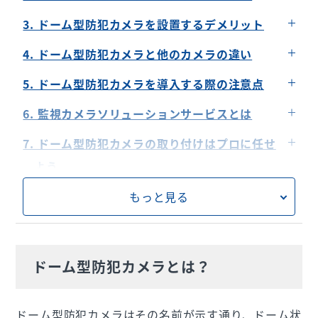
見え方が360度で死角が少ない
3. ドーム型防犯カメラを設置するデメリット
カメラの存在が目立ちにくい
犯罪抑止力が弱まることもある
4. ドーム型防犯カメラと他のカメラの違い
耐久性があり屋外設置もできる
設置方法が難しい
ボックス型（箱型）カメラとの違い
5. ドーム型防犯カメラを導入する際の注意点
コストパフォーマンスが高い
望遠機能に乏しい
バレット型（筒型）カメラとの違い
プライバシーと法的規制に配慮する
6. 監視カメラソリューションサービスとは
適切な位置に設置する
導入までの流れとサポート
7. ドーム型防犯カメラの取り付けはプロに任せ
よう
もっと見る
ドーム型防犯カメラとは？
ドーム型防犯カメラはその名前が示す通り、ドーム状