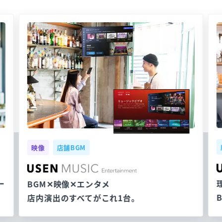
映像
店舗BGM
ー
BGM✕映像✕エンタメ
店内演出のすべてがこれ1台。