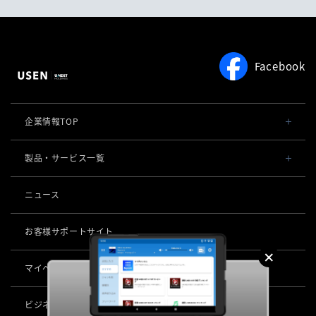
Facebook
企業情報TOP
会社概要・役員一覧
製品・サービス一覧
事業内容
導入事例
ニュース
POSレジ 他
社長メッセージ
お役立ち情報
USENレジ
オーダーシステム
お客様サポートサイト
沿革
USENセルフレジ
USEN Ticket & Pay
キャッシュレス決済
マイページ
（USEN MEMBERS）
事業所一覧
USENレジTAB BEAUTY
USEN ハンディ
USEN PAY
ロボティクス
店舗DX
USENレジTAB STORE
ビジネスパートナー企業募集
USEN Mobile Order