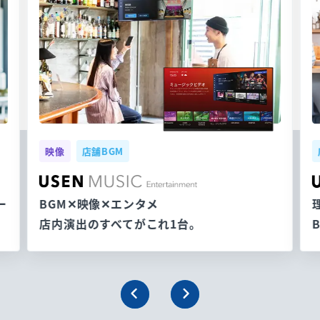
映像
店舗BGM
ー
BGM✕映像✕エンタメ
店内演出のすべてがこれ1台。