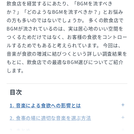
飲食店を経営するにあたり、「BGMを流すべき
か？」「どのようなBGMを流すべきか？」とお悩み
の方も多いのではないでしょうか。 多くの飲食店で
BGMが流されているのは、実は居心地のいい空間を
つくるためだけではなく、お客様の食欲をコントロー
ルするためでもあると考えられています。 今回は、
音楽が食欲の増減に結びつくという詳しい調査結果を
もとに、飲食店での最適なBGM選びについてご紹介
します。
目次
1. 音楽による食欲への影響とは
食欲を増進させる音楽のジャンルは？
2. 食事の場に適切な音楽を選ぶ方法
食欲をそそる音楽はモーツァルト？
食欲UPには優雅な音楽がよい？
3. まとめ