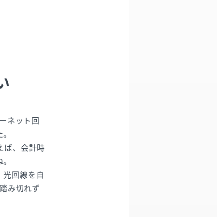
い
ターネット回
た。
えば、会計時
ね。
、光回線を自
に踏み切れず