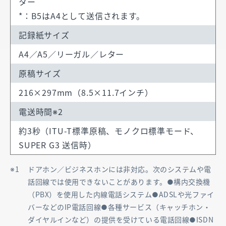
ター
*：B5はA4として送信されます。
記録紙サイズ
A4／A5／リーガル／レター
原稿サイズ
216×297mm（8.5×11.7インチ）
電送時間※2
約3秒（ITU-T標準原稿、モノクロ標準モード、
SUPER G3 送信時）
ドアホン／ビジネスホンには非対応。次のシステムや電
話回線では使用できないことがあります。●構内交換機
（PBX）を使用した内線電話システム●ADSLや光ファイ
バーなどのIP電話回線●各種サービス（キャッチホン・
ダイヤルインなど）の提供を受けている電話回線●ISDN