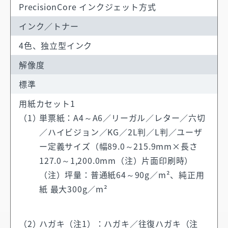
PrecisionCore インクジェット方式
インク／トナー
4色、独立型インク
解像度
標準
用紙カセット1
単票紙：A4～A6／リーガル／レター／六切
／ハイビジョン／KG／2L判／L判／ユーザ
ー定義サイズ（幅89.0～215.9mm×長さ
127.0～1,200.0mm（注）片面印刷時）
（注）坪量：普通紙64～90g／m²、純正用
紙 最大300g／m²
ハガキ（注1）：ハガキ／往復ハガキ（注