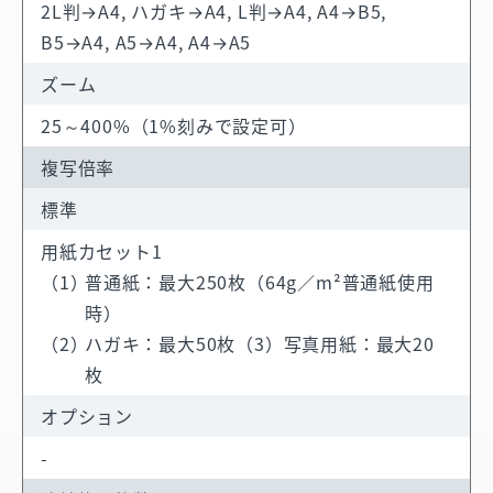
2L判→A4, ハガキ→A4, L判→A4, A4→B5,
B5→A4, A5→A4, A4→A5
ズーム
25～400%（1%刻みで設定可）
複写倍率
標準
用紙カセット1
普通紙：最大250枚（64g／m²普通紙使用
時）
ハガキ：最大50枚（3）写真用紙：最大20
枚
オプション
-