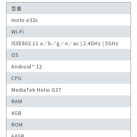
型番
moto e32s
Wi-Fi
IEEE802.11 a／b／g／n／ac | 2.4GHz | 5GHz
OS
Android™ 12
CPU
MediaTek Helio G37
RAM
4GB
ROM
64GB