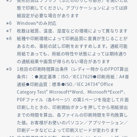
長形封筒はフラップ（ふたののりしろ部分）を開いた状
態で印刷してください。アプリケーションによっては詳
細設定が必要な場合があります
Windows®のみ対応
枚数は紙質、温度、湿度などの環境によって異なります
紙種や印刷環境によって印刷品質に差異が生じることが
あるため、事前の試し印刷をおすすめします。通紙可能
用紙であっても、用紙の特性や状態によっては期待通り
の通紙結果や画質が得られない場合があります
1枚目の印刷時間算出条件（レディー時からのFPOT算出
条件）：●測定基準：ISO／IEC17629●印刷用紙：A4普
通紙●印刷品質：標準●ISO／IEC 24734"Office
Category Test" Microsoft®Word、Microsoft®Excel®、
PDFファイル（各4ページ）の第1ページを指定して片面
印刷したときの、印刷開始ボタンを押してから用紙排出
までの時間を算出、各ファイルの印刷時間を平均換算し
た値。お客様がお使いのパソコン／アプリケーション／
印刷データなどによって印刷スピードが変わります