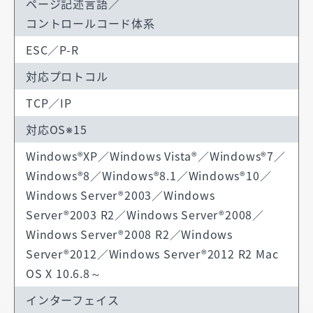
ページ記述言語／
コントロールコード体系
ESC／P-R
対応プロトコル
TCP／IP
対応OS※15
Windows®XP／Windows Vista®／Windows®7／
Windows®8／Windows®8.1／Windows®10／
Windows Server®2003／Windows
Server®2003 R2／Windows Server®2008／
Windows Server®2008 R2／Windows
Server®2012／Windows Server®2012 R2 Mac
OS X 10.6.8～
インターフェイス