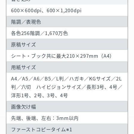
600×600dpi、600×1,200dpi
階調／表現色
各色256階調／1,670万色
原稿サイズ
シート・ブック共に最大210×297mm（A4）
用紙サイズ
A4／A5／A6／B5／L判／ハガキ／KGサイズ／2L
判／六切 ハイビジョンサイズ／長形3号、4号／
洋形1号、2号、3号、4号
画像欠け幅
先端、後端、左右：3mm以内
ファースト
コピータイム※1