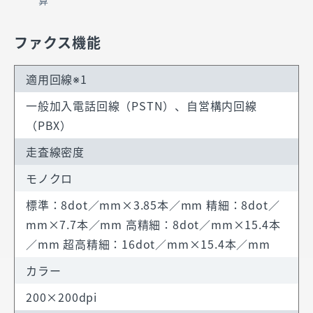
算
ファクス機能
適用回線※1
一般加入電話回線（PSTN）、自営構内回線
（PBX）
走査線密度
モノクロ
標準：8dot／mm×3.85本／mm 精細：8dot／
mm×7.7本／mm 高精細：8dot／mm×15.4本
／mm 超高精細：16dot／mm×15.4本／mm
カラー
200×200dpi