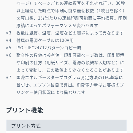
ページ）でページごとの連続複写をそれぞれ行い、30秒
以上経過した時点で印刷可能な最低枚数（1枚目を除く）
を算出後、1分当たりの連続印刷可能面に平均換算。印刷
原稿によってパフォーマンスが変わります
枚数は紙質、温度、湿度などの環境によって異なります
付属の電源ケーブルは100V用
ISO／IEC24712パターンコピー時
耐久性の数値は参考値。印刷可能ページ数は、印刷環境
や印刷の仕方（用紙サイズ、電源の頻繁な入切など）に
よって変動し、この数値より少なくなることがあります
国際エネルギースタープログラム測定方法のTEC基準に
基づき、エプソン独自で算出。消費電力量はお客様のプ
リンター使用状況により異なります
プリント機能
プリント方式