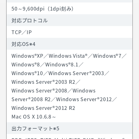
50～9,600dpi（1dpi刻み）
対応プロトコル
TCP／IP
対応OS※4
Windows®XP／Windows Vista®／Windows®7／
Windows®8／Windows®8.1／
Windows®10／Windows Server®2003／
Windows Server®2003 R2／
Windows Server®2008／Windows
Server®2008 R2／Windows Server®2012／
Windows Server®2012 R2
Mac OS X 10.6.8～
出力フォーマット※5