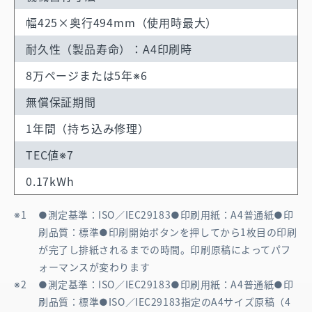
幅425×奥行494mm（使用時最大）
耐久性（製品寿命）
：A4印刷時
8万ページまたは5年※6
無償保証期間
1年間（持ち込み修理）
TEC値※7
0.17kWh
●測定基準：ISO／IEC29183●印刷用紙：A4普通紙●印
刷品質：標準●印刷開始ボタンを押してから1枚目の印刷
が完了し排紙されるまでの時間。印刷原稿によってパフ
ォーマンスが変わります
●測定基準：ISO／IEC29183●印刷用紙：A4普通紙●印
刷品質：標準●ISO／IEC29183指定のA4サイズ原稿（4