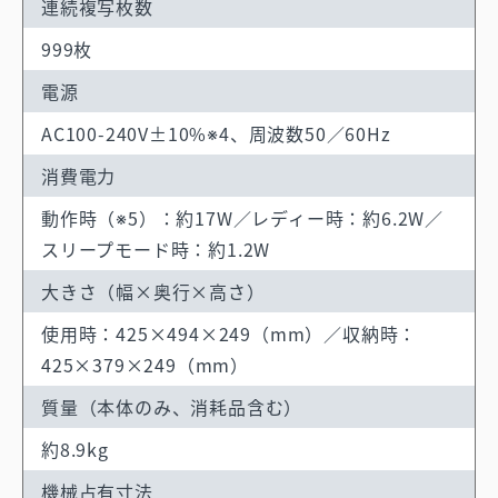
連続複写枚数
999枚
電源
AC100-240V±10%※4、周波数50／60Hz
消費電力
動作時（※5）：約17W／レディー時：約6.2W／
スリープモード時：約1.2W
大きさ（幅×奥行×高さ）
使用時：425×494×249（mm）／収納時：
425×379×249（mm）
質量（本体のみ、
消耗品含む）
約8.9kg
機械占有寸法