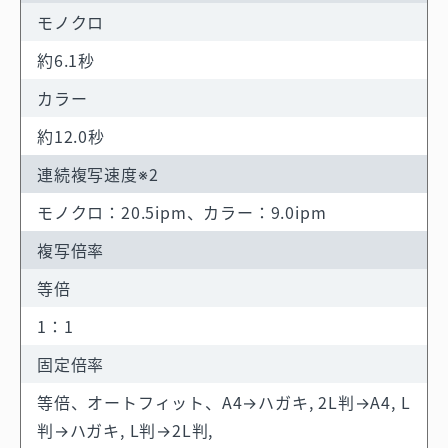
モノクロ
約6.1秒
カラー
約12.0秒
連続複写速度※2
モノクロ：20.5ipm、カラー：9.0ipm
複写倍率
等倍
1：1
固定倍率
等倍、オートフィット、A4→ハガキ, 2L判→A4, L
判→ハガキ, L判→2L判,