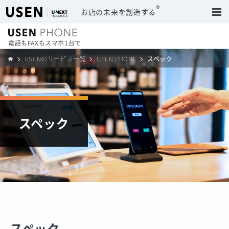
®
お店の未来を創造する
電話もFAXもスマホ1台で
USENのサービス一覧
USEN PHONE
スペック
スペック
スペック