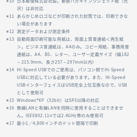
日本郵便株式会社製。郵便ハガキインクジェット紙（光
沢）は非対応
あらかじめロゴなどが印刷された封筒では、印刷できな
い場合があります
測定データおよび測定条件
自動両面印刷可能な用紙は、両面上質普通紙＜再生紙
＞。ビジネス普通紙は、A4のみ。コピー用紙、事務用普
通紙は、A4、B5、レター、ユーザー定義サイズ（幅182
～215.9mm、長さ257～297mm以内）
Hi-Speed USBでのご使用は、パソコン側でHi-Speed
USBに対応している必要があります。また、Hi-Speed
USBインターフェイスはUSB完全上位互換なので、USB
として使用可
Windows®XP（32bit）はSP3以降の対応
無線LANと有線LANを同時に使用することはできませ
ん。IEEE802.11nでは2.4GHz帯のみ使用可
最小1／4,800インチのドット間隔で印刷