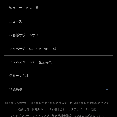
会社概要・役員一覧
製品・サービス一覧
事業内容
導入事例
ニュース
POSレジ 他
社長メッセージ
お役立ち情報
USENレジ
オーダーシステム
お客様サポートサイト
沿革
USENセルフレジ
USEN Ticket & Pay
キャッシュレス決済
マイページ
（USEN MEMBERS）
事業所一覧
USENレジTAB BEAUTY
USEN ハンディ
USEN PAY
ロボティクス
店舗DX
USENレジTAB STORE
ビジネスパートナー企業募集
USEN Mobile Order
+
USEN PAY
KettyBot Pro（配膳）
USENレジTAB HEALTHCARE
数字で見るUSEN
集客・予約
USEN Tablet Order
グループ会社
USEN PAY ENTRY
PuduBot2（配膳）
勤怠管理「USEN スタッフシフト」
USEN SMART RESERVE
サスティナビリティ
USEN & U-NEXT GROUP
USEN Order & Pay
⁩音楽配信
USEN PAY QR
登録商標
BellaBot Pro（配膳）
株式会社 U-NEXT HOLDINGS
ヒトサラ
グループ会社
USEN My Menu Premium
USEN MUSIC
通信
登録第７０２６４７０号
PUDU T300（運搬）
SAVOR JAPAN
個人情報保護方針
個人情報の取り扱いについて
特定個人情報の取扱いについて
登録第７０２６８８０号
USEN MUSIC Entertainment
採用情報
USEN AIR UNLIMITED
PUDU CC1（清掃）
勧誘方針
情報セキュリティ基本方針
サステナビリティ活動
電話
登録第６６５８３１３号
アプリンク
OTORAKU -音・楽-
登録第６６１８６０３号
サイトポリシー
サイトマップ
放送番組審議会
SDGsの取組みについて