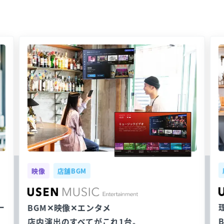
映像
店舗BGM
ー
BGM✕映像✕エンタメ
店内演出のすべてがこれ1台。