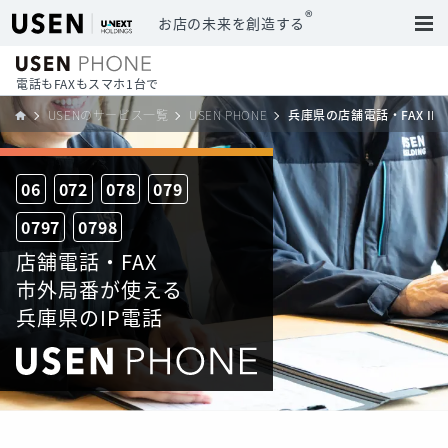
®
お店の未来を創造する
電話もFAXもスマホ1台で
USENのサービス一覧
USEN PHONE
兵庫県の店舗電話・FAX I
06
072
078
079
0797
0798
店舗電話・FAX
市外局番が使える
兵庫県のIP電話