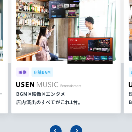
映像
店舗BGM
ー
BGM✕映像✕エンタメ
店内演出のすべてがこれ1台。