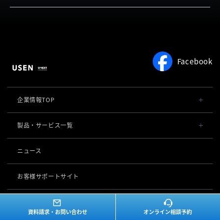
お客さまの声
USEN PAY QR
お役立ち情報
料金
サービスをご利用中の方
よくある質問
Facebook
企業情報TOP
会社概要・役員一覧
製品・サービス一覧
事業内容
導入事例
ニュース
POSレジ 他
社長メッセージ
お役立ち情報
USENレジ
オーダーシステム
お客様サポートサイト
沿革
USENセルフレジ
USEN Ticket & Pay
キャッシュレス決済
マイページ
（USEN MEMBERS）
事業所一覧
USENレジTAB BEAUTY
資料請求・お問い合わせ
オンライン相談予約
USEN ハンディ
USEN PAY