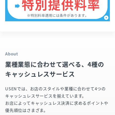
2.99
%
Visa／Mastercard
3.0
USEN PAY
%
Alipay+／WeChat Pay
3.24
%～
他ブランド
2.99
%
Visa／Mastercard
+
3.0
USEN PAY
%
Alipay+／WeChat Pay
3.24
%～
他ブランド
3.24
%～
USEN PAY ENTRY
About
3.0
%
Alipay+／WeChat Pay
業種業態に合わせて選べる、4種の
USEN PAY QR
3.24
%
他ブランド
キャッシュレスサービス
決済手数料率を確認する
USEN PAY ENTRY
対応デバイス
USENでは、お店のスタイルや業種に合わせて4つの
iPhone／iPad ※iOSは13以上
キャッシュレスサービスを揃えています。
Android ※USEN専用端末のみ
お店によってキャッシュレス決済に求めるポイントや
Android（USEN専用端末）はカード決済、交通系電子マネー、
優先順位はさまざま。
nanaco、WAONのみの利用となります