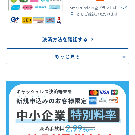
SmartCodeの全ブランドは
こちら
からご確認いただけます
決済方法を確認する
もっと見る
決済端末／月額
0
円／月
適用には条件があります
USEN PAY
5,980
円／セット
+
USEN PAY
0
円／月
適用には条件があります
USEN PAY ENTRY
0
円／契約
USEN PAY QR
料金を確認する
決済手数料率