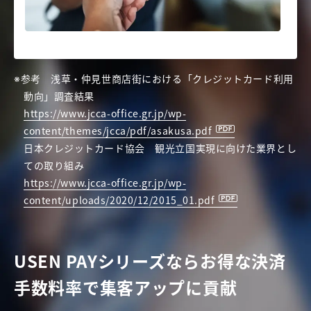
参考 浅草・仲見世商店街における「クレジットカード利用
動向」調査結果
https://www.jcca-office.gr.jp/wp-
content/themes/jcca/pdf/asakusa.pdf
日本クレジットカード協会 観光立国実現に向けた業界とし
ての取り組み
https://www.jcca-office.gr.jp/wp-
content/uploads/2020/12/2015_01.pdf
USEN PAYシリーズならお得な決済
手数料率で
集客アップに貢献