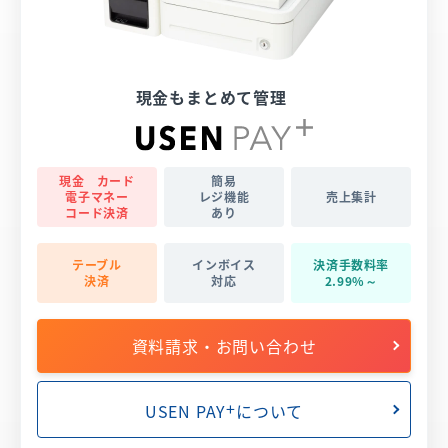
現金もまとめて管理
現金
カード
簡易
電子マネー
レジ機能
売上集計
コード決済
あり
テーブル
インボイス
決済
手数料率
決済
対応
2.99%～
資料請求・お問い合わせ
+
USEN PAY
について