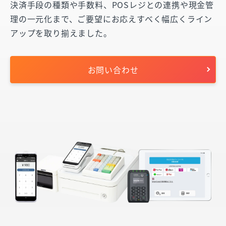
決済手段の種類や手数料、POSレジとの連携や現金管
対応端末の詳細を確認する
理の一元化まで、ご要望にお応えすべく幅広くライン
USEN PAY QR
対応デバイス
アップを取り揃えました。
iPhone／iPad ※iOSは13以上
Android ※USEN専用端末のみ
お問い合わせ