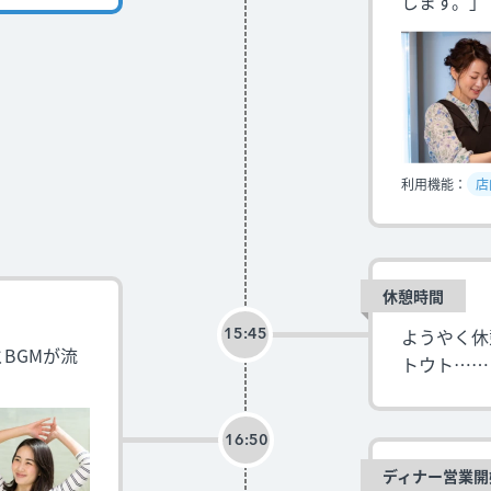
します。」
利用機能：
店
休憩時間
ようやく休
15:45
とBGMが流
トウト……
16:50
ディナー営業開