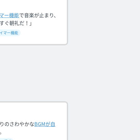
マー機能
で音楽が止まり、
すぐ朝礼だ！」
イマー機能
りのさわやかな
BGMが自
。