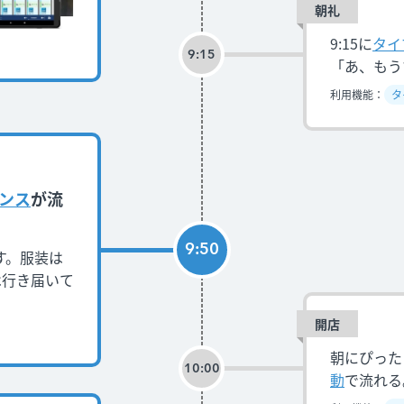
朝礼
9:15に
タイ
9:15
「あ、もう
利用機能：
タ
ンス
が流
9:50
す。服装は
は行き届いて
開店
朝にぴった
10:00
動
で流れる