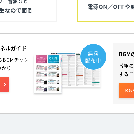
リー音源など
電源ON／OFF
生なので面倒
ャンネルガイド
無料
BGM
せるBGMチャン
配布中
番組の
わかり
するこ
B