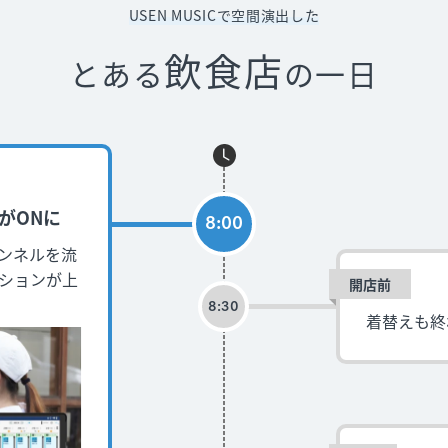
USEN MUSICで空間演出した
飲食店
とある
の一日
がONに
8:00
ンネルを流
ションが上
開店前
8:30
着替えも終