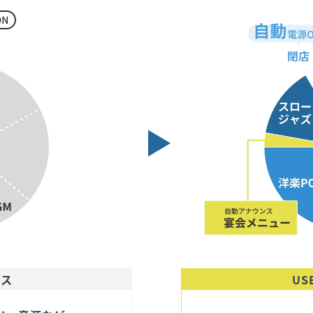
ビス
US