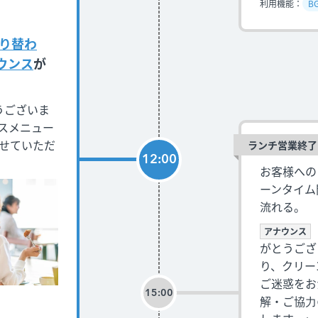
利用機能：
B
切り替わ
ウンス
が
うございま
スメニュー
せていただ
ランチ営業終了
12:00
お客様への
ーンタイム
流れる。
アナウンス
がとうござ
り、クリー
ご迷惑をお
15:00
解・ご協⼒