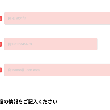
須
須
須
設の情報をご記入ください