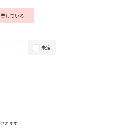
開業している
未定
力されます