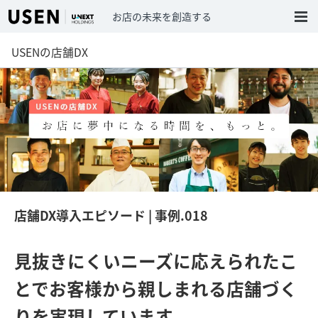
お店の未来を創造する
USENの店舗DX
店舗DX導入エピソード
店舗DX導入エピソード 事例.0
USENの店舗DX
店舗DX導入エピソード | 事例.018
見抜きにくいニーズに応えられたこ
とで
お客様から親しまれる店舗づく
りを実現しています