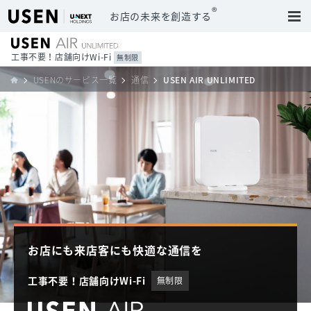
®
お店の未来を創造する
工事不要！店舗向けWi-Fi
無制限
USENのサービス一覧
通信
USEN AIR UNLIMITED
お店にも来店客にも快適な通信を
工事不要！店舗向けWi-Fi
無制限