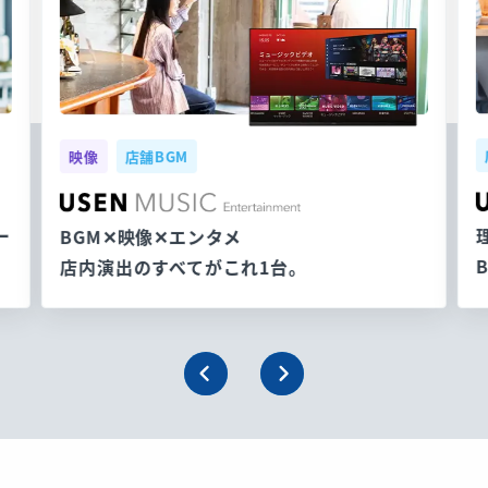
映像
店舗BGM
ー
BGM✕映像✕エンタメ
店内演出のすべてがこれ1台。