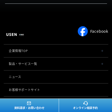
お客さまの声
USEN PAY QR
お役立ち情報
料金
サービスをご利用中の方
よくある質問
Facebook
企業情報TOP
会社概要・役員一覧
製品・サービス一覧
事業内容
導入事例
ニュース
POSレジ 他
社長メッセージ
お役立ち情報
USENレジ
オーダーシステム
お客様サポートサイト
沿革
USENセルフレジ
USEN Ticket & Pay
キャッシュレス決済
マイページ
（USEN MEMBERS）
事業所一覧
USENレジTAB BEAUTY
資料請求・お問い合わせ
オンライン相談予約
USEN ハンディ
USEN PAY