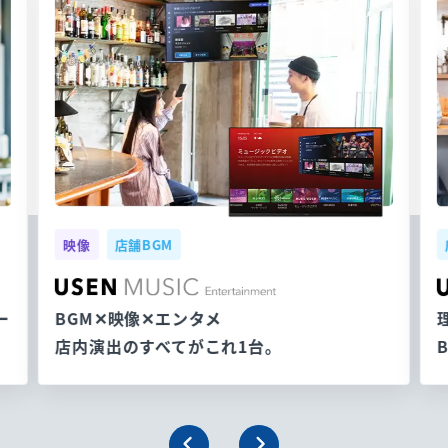
映像
店舗BGM
ー
BGM✕映像✕エンタメ
店内演出のすべてがこれ1台。