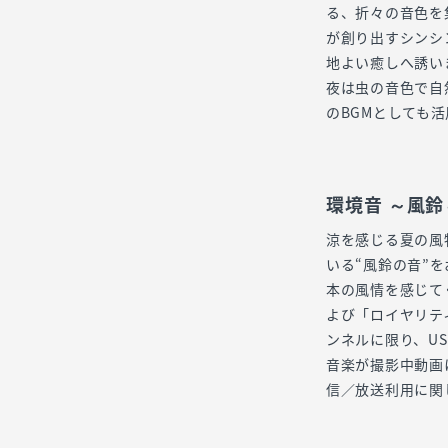
る、折々の音色を
が創り出すシンシ
地よい癒しへ誘いま
夜は虫の音色で自
のBGMとしても
環境音 ～風鈴
涼を感じる夏の風
いる“風鈴の音”
本の風情を感じて
よび「ロイヤリテ
ンネルに限り、U
音楽が撮影中動画
信／放送利用に関