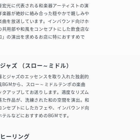
妻宏光に代表される和楽器アーティストの演
洋楽器が絶妙に絡み合った穏やかで親しみや
楽曲を放送しています。インバウンド向けホ
の共用部や和風をコンセプトにした飲食店な
和」の演出を求めるお店に特におすすめで
ジャズ （スロー～ミドル）
器とジャズのエッセンスを取り入れた独創的
風BGMから、スロー～ミドルテンポの楽曲
ックアップしてお送りします。適度なリズム
落た作品が、洗練された和の空間を演出。和
コンセプトにしたカフェや、インバウンド向
ホテルなどにおすすめのBGMです。
風ヒーリング