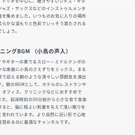
・トリオを中心に、聴きやすいジャズ・ギタ
ジャズ・サックスなどのインストゥルメンタ
曲を集めました。いつものお気に入りの場所
柔らかな温もりと色彩でいっそう満たされる
でしょう。
ニングBGM （小鳥の声入）
ノやギターの奏でるスロー～ミドルテンポの
かな楽曲に小鳥のさえずりをミックス。まる
原で迎える朝のような清々しい雰囲気を演出
す。朝のBGMとして、ホテルのレストランや
、オフィス、クリニックなどにおすすめで
また、起床時刻の30分前から小さな音で音楽
けると、脳に程よい刺激を与えて浅い眠りを
と言われています。より自然に近い形で心地
目覚めるのに最適なチャンネルです。