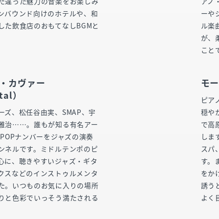
た違った魅力の音楽をお楽しみ
アノ
ンバウンド向けのホテルや、和
ーや
した飲食店のおもてなしBGMと
ル楽
。
が、
こと
ャズ・カヴァー
モー
tal）
ピア
ーズ、松任谷由実、SMAP、宇
穏や
雅治……。誰もが知る有名アー
で高
-POPナンバーをジャズの演奏
しま
ンネルです。ミドルテンポのピ
スパ
心に、聴きやすいジャズ・ギタ
す。
クスなどのインストゥルメンタ
をか
た。いつものお気に入りの場所
誘う
りと色彩でいっそう満たされる
よく