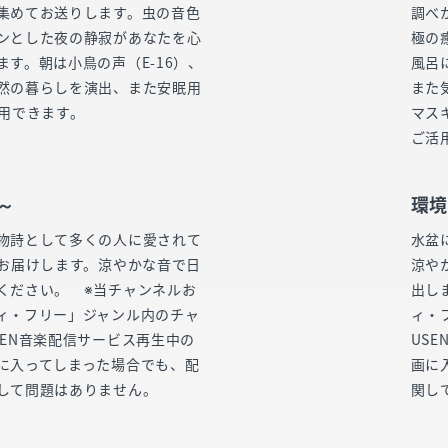
集めてお送りします。虫の音色
調べ
ンとした夜の静寂があなたを心
極の
す。朝は小鳥の声（E-16）、
風呂
然の暮らしを演出、また安眠用
また
活用できます。
マス
ご活
～
環境
物詩として多くの人に愛されて
水盆
をお届けします。涼やかな音で日
涼や
ください。 ※当チャンネルお
出し
ィ・フリー」ジャンル内のチャ
ィ・
SEN音楽配信サービス再生中の
US
に入ってしまった場合でも、配
画に
して問題はありません。
関し