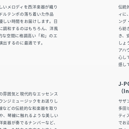
しいメロディを西洋楽器が織り
伝統
ドルテンポの落ち着いた作品
ィに
優しい時間をお届けします。日
ング
に調和するのはもちろん、洋風
ら紡
的な空間に格調高い「和」のエ
き、
演出するのに最適です。
しょ
アハ
心し
感し
J-
（In
の雰囲気と現代的なエッセンス
ウンジミュージックをお送りし
サザ
線などの伝統的な和楽器を取り
多田
や、琴線に触れるような美しい
ティ
洋楽器が奏でるナンバーなど、
でお