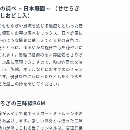
の調べ ～日本庭園～ （せせらぎ
ししおどし入）
のせせらぎや風流を感じる鹿威しといった音
に優雅なお琴の調べをミックス。日本庭園に
かのような情景に聴こえてくる琴の音色は、
感とともに、ゆるやかな旋律で心を穏やかに
くれます。優雅で格調の高い雰囲気をさりげ
、上品に表現できますので、和の雰囲気を演
たい、旅館、ホテルなどにおすすめのチャン
です。優雅な中にもゆったりとしたくつろぎ
えた選曲の妙を感じてください。
ろぎの三味線BGM
線がメインで奏でるスロー～ミドルテンポの
をお届けします。激しい演奏とは違った三味
魅力が感じられる当チャンネルは、吉田兄弟