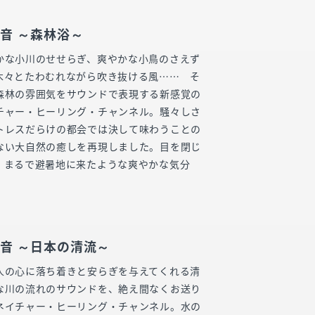
音 ～森林浴～
かな小川のせせらぎ、爽やかな小鳥のさえず
木々とたわむれながら吹き抜ける風…… そ
森林の雰囲気をサウンドで表現する新感覚の
チャー・ヒーリング・チャンネル。騒々しさ
トレスだらけの都会では決して味わうことの
ない大自然の癒しを再現しました。目を閉じ
、まるで避暑地に来たような爽やかな気分
音 ～日本の清流～
人の心に落ち着きと安らぎを与えてくれる清
な川の流れのサウンドを、絶え間なくお送り
ネイチャー・ヒーリング・チャンネル。水の