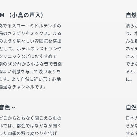
M （小鳥の声入）
自然
奏でるスロー～ミドルテンポの
清ら
鳥のさえずりをミックス。まる
り、
のような清々しい雰囲気を演出
んな
Mとして、ホテルのレストランや
ネイ
クリニックなどにおすすめで
とス
刻の30分前から小さな音で音楽
でき
程よい刺激を与えて浅い眠りを
ると
ます。より自然に近い形で心地
に。
最適なチャンネルです。
の音色～
自然
どこからともなく聞こえる虫の
日本
ルでは、都会ではなかなか聞く
らか
った四季の移り変わりを告げ
する