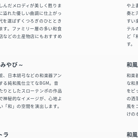
しんだメロディが美しく甦りま
や上
に溢れた優しい曲調に仕上がっ
奏と
代を選ばずくつろぎのひととき
すい
ます。ファミリー層の多い和食
テル
店などの土産物店にもおすすめ
ど「
す。
～みやび～
和風
笙、日本胡弓などの和楽器アン
和楽
する純和風仕立てなBGM。音
な和
たりとしたスローテンポの作品
をピ
で神秘的なイメージが、心地よ
の洒
い「和」の空間を演出します。
風を
けの
トラ
和