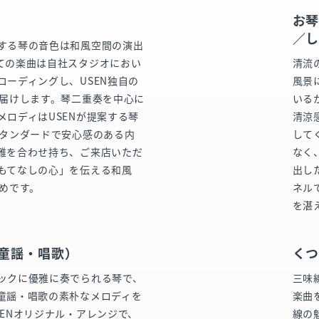
お琴
／
する琴の音色は和風空間の演出
ての楽曲は自社スタジオにおい
清流
コーディングし、USEN独自の
風景
お届けします。琴二重奏を中心に
いる
メロディはUSENが提案する琴
清涼
スタンダードで安心感のある内
して
雅を合わせ持ち、ご来店いただ
なく
もてなしの心」を伝える和風
出し
すめです。
ネル
を湛
（童謡・唱歌）
くつ
ックに優雅に奏でられる琴で、
三味
童謡・唱歌の素朴なメロディを
楽曲
SENオリジナル・アレンジで、
線の