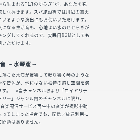
から生まれる“1/fのゆらぎ”が、あなたを究
癒しへ導きます。スパ施設等では川辺の露天
にいるような演出にもお使いいただけます。
気になる生活音も、心地よい水のせせらぎが
キングしてくれるので、安眠用BGMとしても
用いただけます。
音 ～水琴窟～
に落ちた水滴が反響して鳴り響く琴のような
かな音色が、他にはない独特の癒し空間を演
ます。 ※当チャンネルおよび「ロイヤリテ
フリー」ジャンル内のチャンネルに限り、
EN音楽配信サービス再生中の音楽が撮影中動
入ってしまった場合でも、配信／放送利用に
て問題はありません。