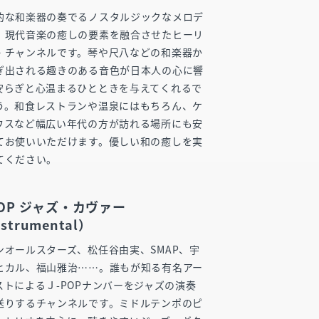
的な和楽器の奏でるノスタルジックなメロデ
、現代音楽の癒しの要素を融合させたヒーリ
・チャンネルです。琴や尺八などの和楽器か
ぎ出される趣きのある音色が日本人の心に響
安らぎと心温まるひとときを与えてくれるで
う。和食レストランや温泉にはもちろん、ケ
ウスなど幅広い年代の方が訪れる場所にも安
てお使いいただけます。優しい和の癒しを実
てください。
POP ジャズ・カヴァー
strumental）
ンオールスターズ、松任谷由実、SMAP、宇
ヒカル、福山雅治……。誰もが知る有名アー
ストによるＪ-POPナンバーをジャズの演奏
送りするチャンネルです。ミドルテンポのピ