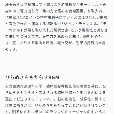
埼玉医科大学短期大学・和合治久名誉教授がモーツァルト研
究の中で導き出した「集中力を高める音楽要素」を取入れ、
作曲家/ピアニストの中村由利子がオフィスにふさわしい曲調
と音色で作曲・演奏するUSENオリジナル・チャンネル。“モ
ーツァルト効果を取り入れた現代音楽”という機能性と美しさ
を併せ持つ音楽です。集中力を高める楽曲と、脳を休めた
り、癒したりする楽曲を緻密に織り交ぜ、効果の持続力を高
めます。
ひらめきをもたらすBGM
公立諏訪東京理科大学 篠原菊紀教授監修の実験を基に、ひ
らめきをもたらすと考えられる特徴を持った楽曲をAIによる
選曲でお送りするチャンネル。脳の創造性・想像性に関する
部位に働きかけ、ひらめきをもたらすことが期待されていま
す。明るいミドルテンポのラウンジミュージックの中からオ