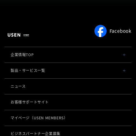
活用イメージ
料金
お役立ち情報
よくある質問
著作権について
約款
Facebook
サービスをご利用中の方
企業情報TOP
会社概要・役員一覧
製品・サービス一覧
事業内容
導入事例
ニュース
POSレジ 他
社長メッセージ
お役立ち情報
USENレジ
オーダーシステム
お客様サポートサイト
沿革
USENセルフレジ
USEN Ticket & Pay
キャッシュレス決済
マイページ
（USEN MEMBERS）
事業所一覧
USENレジTAB BEAUTY
USEN ハンディ
USEN PAY
ロボティクス
店舗DX
USENレジTAB STORE
ビジネスパートナー企業募集