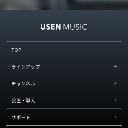
TOP
ラインアップ
USEN MUSIC Entertainment
チャンネル
USEN KARAOKE
by JOYSOUND
おすすめ
設置・導入
USEN MUSIC
チャンネル検索
USEN MUSIC PRX／Enterprise
設置方法・音響器材
サポート
店内放送
お客さまの声