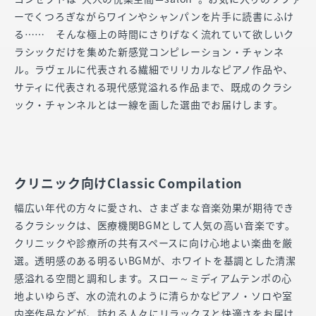
ーでくつろぎながらワインやシャンパンを片手に読書にふけ
る…… そんな極上の時間にさりげなく流れていて欲しいク
ラシックだけを集めた新感覚コンピレーション・チャンネ
ル。ラヴェルに代表される繊細でリリカルなピアノ作品や、
サティに代表される現代感覚溢れる作品まで、既成のクラシ
ック・チャンネルとは一線を画した選曲でお届けします。
クリニック向けClassic Compilation
幅広い年代の方々に愛され、さまざまな音楽効果が期待でき
るクラシックは、医療機関BGMとして人気の高い音楽です。
クリニックや診療所の共有スペースに向け心地よい楽曲を厳
選。透明感のある明るいBGMが、ホワイトを基調とした清潔
感溢れる空間と調和します。スロー～ミディアムテンポの心
地よいゆらぎ、水の流れのように清らかなピアノ・ソロや室
内楽作品などが、訪れる人々にリラックスと快適さをお届け