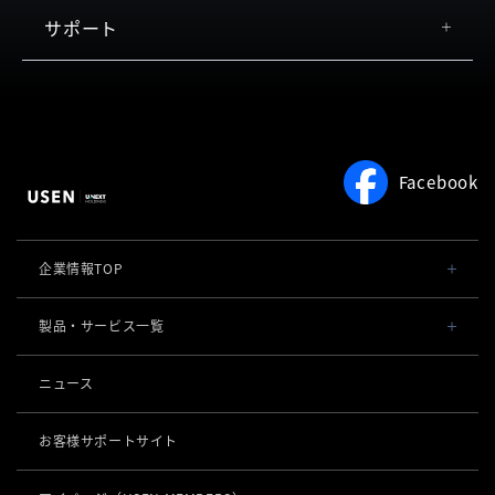
USEN MUSIC PRX／Enterprise
設置方法・音響器材
サポート
店内放送
お客さまの声
活用イメージ
料金
お役立ち情報
よくある質問
著作権について
約款
Facebook
サービスをご利用中の方
企業情報TOP
会社概要・役員一覧
製品・サービス一覧
事業内容
導入事例
ニュース
POSレジ 他
社長メッセージ
お役立ち情報
USENレジ
オーダーシステム
お客様サポートサイト
沿革
USENセルフレジ
USEN Ticket & Pay
キャッシュレス決済