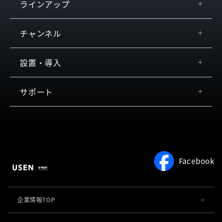
ラインアップ
USEN MUSIC Entertainment
チャンネル
USEN KARAOKE
by JOYSOUND
おすすめ
設置・導入
USEN MUSIC
チャンネル検索
USEN MUSIC PRX／Enterprise
設置方法・音響器材
サポート
店内放送
お客さまの声
活用イメージ
料金
お役立ち情報
よくある質問
著作権について
約款
Facebook
サービスをご利用中の方
企業情報TOP