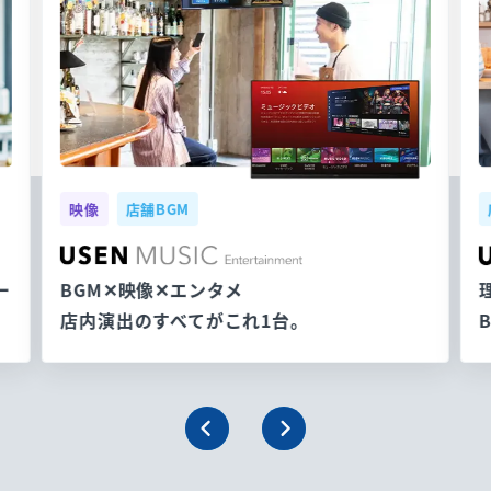
映像
店舗BGM
ー
BGM✕映像✕エンタメ
店内演出のすべてがこれ1台。