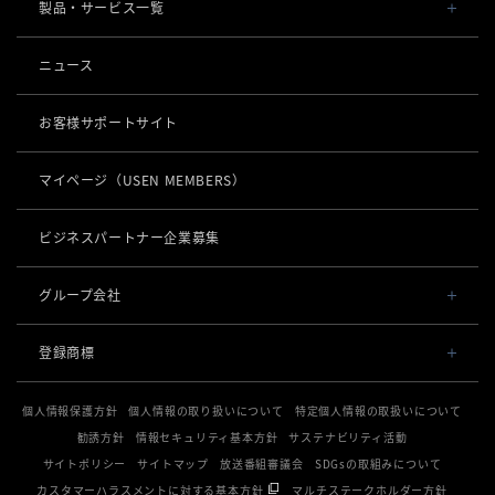
会社概要・役員一覧
製品・サービス一覧
事業内容
導入事例
ニュース
POSレジ 他
社長メッセージ
お役立ち情報
USENレジ
オーダーシステム
お客様サポートサイト
沿革
USENセルフレジ
USEN Ticket & Pay
キャッシュレス決済
マイページ
（USEN MEMBERS）
事業所一覧
USENレジTAB BEAUTY
USEN ハンディ
USEN PAY
ロボティクス
店舗DX
USENレジTAB STORE
ビジネスパートナー企業募集
USEN Mobile Order
+
USEN PAY
KettyBot Pro（配膳）
USENレジTAB HEALTHCARE
数字で見るUSEN
集客・予約
USEN Tablet Order
グループ会社
USEN PAY ENTRY
PuduBot2（配膳）
勤怠管理「USEN スタッフシフト」
USEN SMART RESERVE
サスティナビリティ
USEN & U-NEXT GROUP
USEN Order & Pay
⁩音楽配信
USEN PAY QR
登録商標
BellaBot Pro（配膳）
株式会社 U-NEXT HOLDINGS
ヒトサラ
グループ会社
USEN My Menu Premium
USEN MUSIC
通信
登録第７０２６４７０号
PUDU T300（運搬）
SAVOR JAPAN
個人情報保護方針
個人情報の取り扱いについて
特定個人情報の取扱いについて
登録第７０２６８８０号
USEN MUSIC Entertainment
採用情報
USEN AIR UNLIMITED
PUDU CC1（清掃）
勧誘方針
情報セキュリティ基本方針
サステナビリティ活動
電話
登録第６６５８３１３号
アプリンク
OTORAKU -音・楽-
登録第６６１８６０３号
サイトポリシー
サイトマップ
放送番組審議会
SDGsの取組みについて
USEN AIR
KLEENBOT C40（清掃）
USEN PHONE
登録第６３８６７４６号
サロン向け予約システム
カスタマーハラスメントに対する基本方針
マルチステークホルダー方針
防犯カメラ