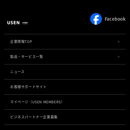
お役立ち情報
よくある質問
著作権について
約款
Facebook
サービスをご利用中の方
企業情報TOP
会社概要・役員一覧
製品・サービス一覧
事業内容
導入事例
ニュース
POSレジ 他
社長メッセージ
お役立ち情報
USENレジ
オーダーシステム
お客様サポートサイト
沿革
USENセルフレジ
USEN Ticket & Pay
キャッシュレス決済
マイページ
（USEN MEMBERS）
事業所一覧
USENレジTAB BEAUTY
USEN ハンディ
USEN PAY
ロボティクス
店舗DX
USENレジTAB STORE
ビジネスパートナー企業募集
USEN Mobile Order
+
USEN PAY
KettyBot Pro（配膳）
USENレジTAB HEALTHCARE
数字で見るUSEN
集客・予約