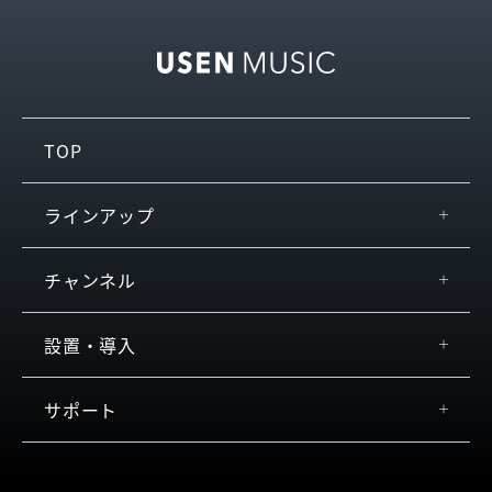
TOP
ラインアップ
USEN MUSIC Entertainment
チャンネル
USEN KARAOKE
by JOYSOUND
おすすめ
設置・導入
USEN MUSIC
チャンネル検索
USEN MUSIC PRX／Enterprise
設置方法・音響器材
サポート
店内放送
お客さまの声
活用イメージ
料金