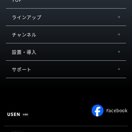
ラインアップ
USEN MUSIC Entertainment
チャンネル
USEN KARAOKE
by JOYSOUND
おすすめ
設置・導入
USEN MUSIC
チャンネル検索
USEN MUSIC PRX／Enterprise
設置方法・音響器材
サポート
店内放送
お客さまの声
活用イメージ
料金
お役立ち情報
よくある質問
著作権について
約款
Facebook
サービスをご利用中の方