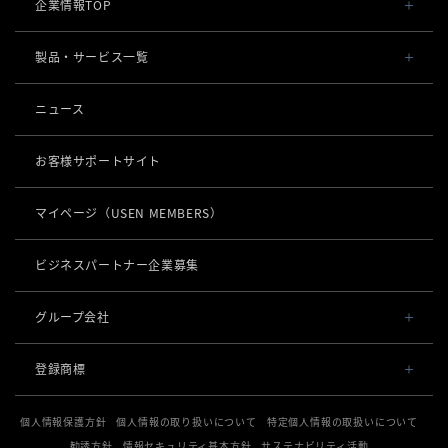
企業情報TOP
会社概要・役員一覧
製品・サービス一覧
事業内容
導入事例
ニュース
POSレジ 他
社長メッセージ
お役立ち情報
USENレジ
オーダーシステム
お客様サポートサイト
沿革
USENセルフレジ
USEN Ticket & Pay
キャッシュレス決済
マイページ
（USEN MEMBERS）
事業所一覧
USENレジTAB BEAUTY
USEN ハンディ
USEN PAY
ロボティクス
店舗DX
USENレジTAB STORE
ビジネスパートナー企業募集
USEN Mobile Order
+
USEN PAY
KettyBot Pro（配膳）
USENレジTAB HEALTHCARE
数字で見るUSEN
集客・予約
USEN Tablet Order
グループ会社
USEN PAY ENTRY
PuduBot2（配膳）
勤怠管理「USEN スタッフシフト」
USEN SMART RESERVE
サスティナビリティ
USEN & U-NEXT GROUP
USEN Order & Pay
⁩音楽配信
USEN PAY QR
登録商標
BellaBot Pro（配膳）
株式会社 U-NEXT HOLDINGS
ヒトサラ
グループ会社
USEN My Menu Premium
USEN MUSIC
通信
登録第７０２６４７０号
PUDU T300（運搬）
SAVOR JAPAN
個人情報保護方針
個人情報の取り扱いについて
特定個人情報の取扱いについて
登録第７０２６８８０号
USEN MUSIC Entertainment
採用情報
USEN AIR UNLIMITED
PUDU CC1（清掃）
勧誘方針
情報セキュリティ基本方針
サステナビリティ活動
電話
登録第６６５８３１３号