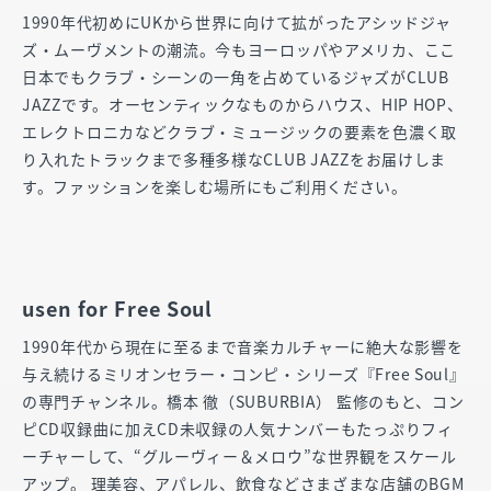
1990年代初めにUKから世界に向けて拡がったアシッドジャ
ズ・ムーヴメントの潮流。今もヨーロッパやアメリカ、ここ
日本でもクラブ・シーンの一角を占めているジャズがCLUB
JAZZです。オーセンティックなものからハウス、HIP HOP、
エレクトロニカなどクラブ・ミュージックの要素を色濃く取
り入れたトラックまで多種多様なCLUB JAZZをお届けしま
す。ファッションを楽しむ場所にもご利用ください。
usen for Free Soul
1990年代から現在に至るまで音楽カルチャーに絶大な影響を
与え続けるミリオンセラー・コンピ・シリーズ『Free Soul』
の専門チャンネル。橋本 徹（SUBURBIA） 監修のもと、コン
ピCD収録曲に加えCD未収録の人気ナンバーもたっぷりフィ
ーチャーして、“グルーヴィー＆メロウ”な世界観をスケール
アップ。 理美容、アパレル、飲食などさまざまな店舗のBGM