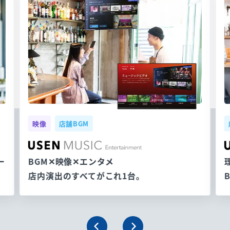
映像
店舗BGM
ー
BGM✕映像✕エンタメ
店内演出のすべてがこれ1台。