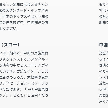
晴らしい楽曲に出会えるチャン
もり
米のスタンダード・ポップスの
では
、日本のポップスやヒット曲の
の各
な楽曲を放送中。中国関連の業
劇曲
用ください。
 （スロー）
中国
いる二胡など、中国の民族楽器
琵琶
りするインストゥルメンタル・
るイ
る演奏の中からスローテンポの
器演
ています。宮廷をイメージした
のも
理店はもちろん、太極拳や風水
レス
リラクセーション・ミュージッ
活気
ただけます。「I-41 中国楽器
るB
ップ）」とともにご活用くださ
楽器
用く