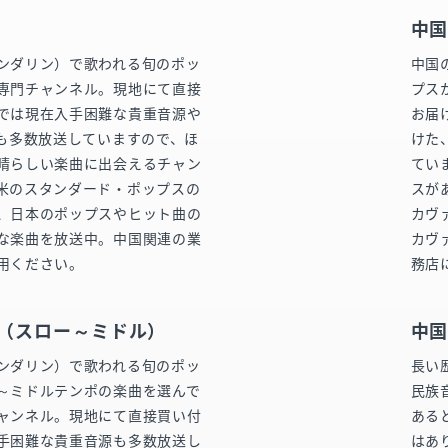
中国
ンダリン）で歌われる旬のポッ
中国
専門チャンネル。現地にて直接
プス
では現在入手困難な貴重音源や
お届
Pも多数放送していますので、ほ
けた
晴らしい楽曲に出会えるチャン
てい
米のスタンダード・ポップスの
スが
、日本のポップスやヒット曲の
カヴ
な楽曲を放送中。中国関連の業
カヴ
用ください。
務店
 （スロー～ミドル）
中
ンダリン）で歌われる旬のポッ
長い
～ミドルテンポの楽曲を選んで
民族
ャンネル。現地にて直接買い付
ある
手困難な貴重音源も多数放送し
はあ