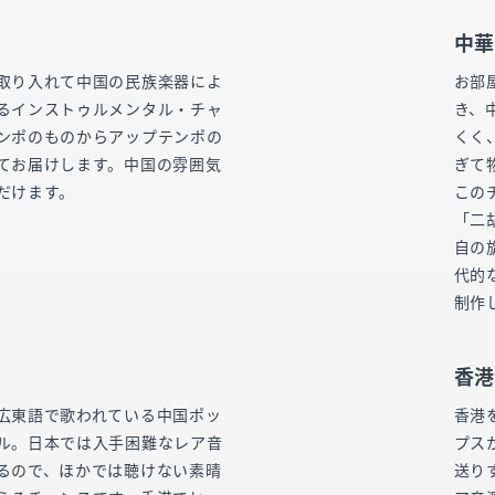
中華
取り入れて中国の民族楽器によ
お部
るインストゥルメンタル・チャ
き、
ンポのものからアップテンポの
くく
てお届けします。中国の雰囲気
ぎて
だけます。
この
「二
自の
代的
制作
香港
広東語で歌われている中国ポッ
香港
ル。日本では入手困難なレア音
プス
るので、ほかでは聴けない素晴
送り