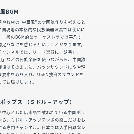
風BGM
屋やお店の“中華風”の雰囲気作りを考えると
中国現地の本格的な民族楽器演奏では使いに
、一般のBGM的なオーケストラでは平凡す
物足りなさを感じるということがあります。
チャンネルでは、リード楽器に「胡弓」、
胡」などの民族楽器を使いながらも、中国独
旋律はそのままに、バックサウンドにやや現
な要素を取り入れ、USEN独自のサウンドを
してお届けします。
ポップス （ミドル～アップ）
を中心とした広東語で歌われている中国ポッ
から、ミドル～アップテンポの楽曲だけをお
する専門チャンネル。日本では入手困難なレ