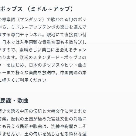
ポップス （ミドル～アップ）
の標準語（マンダリン）で歌われる旬のポッ
から、ミドル～アップテンポの楽曲を選んで
けする専門チャンネル。現地にて直接買い付
、日本では入手困難な貴重音源も多数放送し
ますので、素晴らしい楽曲に出会えるチャン
あります。欧米のスタンダード・ポップスの
ァーをはじめ、日本のポップスやヒット曲の
ァーまで様々な楽曲を放送中。中国関連の業
に幅広くご利用ください。
国民謡・歌曲
歴史を誇る中国の伝統と大衆文化に育まれた
音楽。歴代の王国が極めた宮廷文化の対極に
とも言える民謡や歌曲は、洗練や絢爛さこそ
りませんが、土の匂いを感じさせる純朴な温