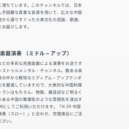
に満ちています。このチャンネルでは、日本
入手困難な貴重な音源を用いて、広大な中国
地から選りすぐった大衆文化の民謡、歌曲、
をお届けします。
楽器演奏 （ミドル～アップ）
などの多彩な民族楽器による演奏をお送りす
ンストゥルメンタル・チャンネル。数ある楽
奏の中から軽快なミディアム～アップテンポ
のを厳選していますので、大衆的な中国料理
トランはもちろん、物販、雑貨店など明るく
のある中国の繁華街のような雰囲気を演出す
GMとしてご利用いただけます。「H-39 中国
演奏（スロー）」と合わせ、空間演出にご活
ださい。