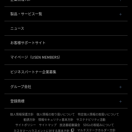
会社概要・役員一覧
製品・サービス一覧
事業内容
導入事例
POSレジ 他
ニュース
社長メッセージ
お役立ち情報
USENレジ
オーダーシステム
沿革
お客様サポートサイト
USENセルフレジ
USEN Ticket & Pay
事業所一覧
キャッシュレス決済
USENレジTAB BEAUTY
USEN ハンディ
マイページ
（USEN MEMBERS）
店舗DX
USEN PAY
USENレジTAB STORE
ロボティクス
USEN Mobile Order
+
数字で見るUSEN
USEN PAY
USENレジTAB HEALTHCARE
KettyBot Pro（配膳）
ビジネスパートナー企業募集
USEN Tablet Order
集客・予約
USEN PAY ENTRY
サスティナビリティ
勤怠管理「USEN スタッフシフト」
PuduBot2（配膳）
USEN Order & Pay
USEN SMART RESERVE
⁩音楽配信
USEN PAY QR
BellaBot Pro（配膳）
グループ会社
グループ会社
USEN My Menu Premium
ヒトサラ
USEN MUSIC
PUDU T300（運搬）
通信
USEN & U-NEXT GROUP
採用情報
SAVOR JAPAN
USEN MUSIC Entertainment
登録商標
株式会社 U-NEXT HOLDINGS
PUDU CC1（清掃）
USEN AIR UNLIMITED
アプリンク
電話
OTORAKU -音・楽-
登録第７０２６４７０号
KLEENBOT C40（清掃）
USEN AIR
サロン向け予約システム
個人情報保護方針
USEN PHONE
個人情報の取り扱いについて
特定個人情報の取扱いについて
登録第７０２６８８０号
CM録音機能つきBGM
防犯カメラ
KLEENBOT C30（清掃）
「USEN RESERVE BEAUTY」
USEN光
勧誘方針
情報セキュリティ基本方針
サステナビリティ活動
登録第６６５８３１３号
サイトポリシー
海外店舗BGM
サイトマップ
放送番組審議会
SDGsの取組みについて
USEN Camera
登録第６６１８６０３号
PUDU MT1（清掃）
USEN Wi-Fi
サイネージ
マルチステークホルダー方針
カスタマーハラスメントに対する基本方針