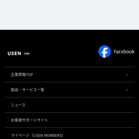
Facebook
企業情報TOP
会社概要・役員一覧
製品・サービス一覧
事業内容
導入事例
POSレジ 他
ニュース
社長メッセージ
お役立ち情報
USENレジ
オーダーシステム
沿革
お客様サポートサイト
USENセルフレジ
USEN Ticket & Pay
事業所一覧
キャッシュレス決済
USENレジTAB BEAUTY
USEN ハンディ
マイページ
（USEN MEMBERS）
店舗DX
USEN PAY