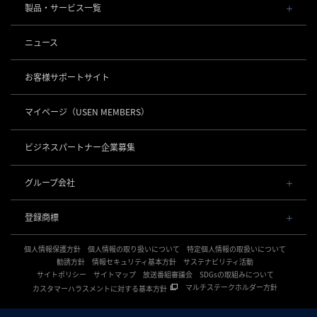
会社概要・役員一覧
製品・サービス一覧
事業内容
導入事例
POSレジ 他
ニュース
社長メッセージ
お役立ち情報
USENレジ
オーダーシステム
沿革
お客様サポートサイト
USENセルフレジ
USEN Ticket & Pay
事業所一覧
キャッシュレス決済
USENレジTAB BEAUTY
USEN ハンディ
マイページ
（USEN MEMBERS）
店舗DX
USEN PAY
USENレジTAB STORE
ロボティクス
USEN Mobile Order
+
数字で見るUSEN
USEN PAY
USENレジTAB HEALTHCARE
KettyBot Pro（配膳）
ビジネスパートナー企業募集
USEN Tablet Order
集客・予約
USEN PAY ENTRY
サスティナビリティ
勤怠管理「USEN スタッフシフト」
PuduBot2（配膳）
USEN Order & Pay
USEN SMART RESERVE
⁩音楽配信
USEN PAY QR
BellaBot Pro（配膳）
グループ会社
グループ会社
USEN My Menu Premium
ヒトサラ
USEN MUSIC
PUDU T300（運搬）
通信
USEN & U-NEXT GROUP
採用情報
SAVOR JAPAN
USEN MUSIC Entertainment
登録商標
株式会社 U-NEXT HOLDINGS
PUDU CC1（清掃）
USEN AIR UNLIMITED
アプリンク
電話
OTORAKU -音・楽-
登録第７０２６４７０号
KLEENBOT C40（清掃）
USEN AIR
サロン向け予約システム
個人情報保護方針
USEN PHONE
個人情報の取り扱いについて
特定個人情報の取扱いについて
登録第７０２６８８０号
CM録音機能つきBGM
防犯カメラ
KLEENBOT C30（清掃）
「USEN RESERVE BEAUTY」
USEN光
勧誘方針
情報セキュリティ基本方針
サステナビリティ活動
登録第６６５８３１３号
サイトポリシー
海外店舗BGM
サイトマップ
放送番組審議会
SDGsの取組みについて
USEN Camera
登録第６６１８６０３号
PUDU MT1（清掃）
USEN Wi-Fi
サイネージ
マルチステークホルダー方針
カスタマーハラスメントに対する基本方針
登録第６３８６７４６号
複数店舗の配信管理
NEXTクラウドビュー
USEN GATE 02
USENサイネージ
登録第６１５８６１６号
開業サポート
WEDDING MUSIC BOX
USEN Camera ライト