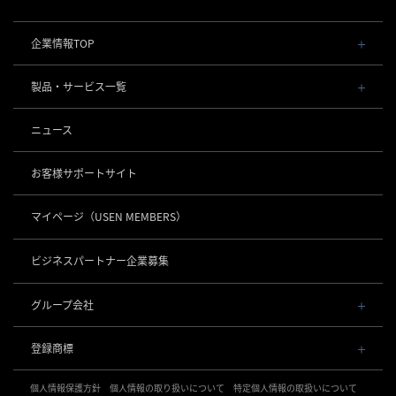
企業情報TOP
会社概要・役員一覧
製品・サービス一覧
事業内容
導入事例
POSレジ 他
ニュース
社長メッセージ
お役立ち情報
USENレジ
オーダーシステム
沿革
お客様サポートサイト
USENセルフレジ
USEN Ticket & Pay
事業所一覧
キャッシュレス決済
USENレジTAB BEAUTY
USEN ハンディ
マイページ
（USEN MEMBERS）
店舗DX
USEN PAY
USENレジTAB STORE
ロボティクス
USEN Mobile Order
+
数字で見るUSEN
USEN PAY
USENレジTAB HEALTHCARE
KettyBot Pro（配膳）
ビジネスパートナー企業募集
USEN Tablet Order
集客・予約
USEN PAY ENTRY
サスティナビリティ
勤怠管理「USEN スタッフシフト」
PuduBot2（配膳）
USEN Order & Pay
USEN SMART RESERVE
⁩音楽配信
USEN PAY QR
BellaBot Pro（配膳）
グループ会社
グループ会社
USEN My Menu Premium
ヒトサラ
USEN MUSIC
PUDU T300（運搬）
通信
USEN & U-NEXT GROUP
採用情報
SAVOR JAPAN
USEN MUSIC Entertainment
登録商標
株式会社 U-NEXT HOLDINGS
PUDU CC1（清掃）
USEN AIR UNLIMITED
アプリンク
電話
OTORAKU -音・楽-
登録第７０２６４７０号
KLEENBOT C40（清掃）
USEN AIR
サロン向け予約システム
個人情報保護方針
USEN PHONE
個人情報の取り扱いについて
特定個人情報の取扱いについて
登録第７０２６８８０号