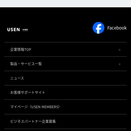
Facebook
企業情報TOP
会社概要・役員一覧
製品・サービス一覧
事業内容
導入事例
POSレジ 他
ニュース
社長メッセージ
お役立ち情報
USENレジ
オーダーシステム
沿革
お客様サポートサイト
USENセルフレジ
USEN Ticket & Pay
事業所一覧
キャッシュレス決済
USENレジTAB BEAUTY
USEN ハンディ
マイページ
（USEN MEMBERS）
店舗DX
USEN PAY
USENレジTAB STORE
ロボティクス
USEN Mobile Order
+
数字で見るUSEN
USEN PAY
USENレジTAB HEALTHCARE
KettyBot Pro（配膳）
ビジネスパートナー企業募集
USEN Tablet Order
集客・予約
USEN PAY ENTRY
サスティナビリティ
勤怠管理「USEN スタッフシフト」
PuduBot2（配膳）
USEN Order & Pay
USEN SMART RESERVE