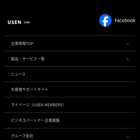
Facebook
企業情報TOP
会社概要・役員一覧
製品・サービス一覧
事業内容
導入事例
POSレジ 他
ニュース
社長メッセージ
お役立ち情報
USENレジ
オーダーシステム
沿革
お客様サポートサイト
USENセルフレジ
USEN Ticket & Pay
事業所一覧
キャッシュレス決済
USENレジTAB BEAUTY
USEN ハンディ
マイページ
（USEN MEMBERS）
店舗DX
USEN PAY
USENレジTAB STORE
ロボティクス
USEN Mobile Order
+
数字で見るUSEN
USEN PAY
USENレジTAB HEALTHCARE
KettyBot Pro（配膳）
ビジネスパートナー企業募集
USEN Tablet Order
集客・予約
USEN PAY ENTRY
サスティナビリティ
勤怠管理「USEN スタッフシフト」
PuduBot2（配膳）
USEN Order & Pay
USEN SMART RESERVE
⁩音楽配信
USEN PAY QR
BellaBot Pro（配膳）
グループ会社
グループ会社
USEN My Menu Premium
ヒトサラ