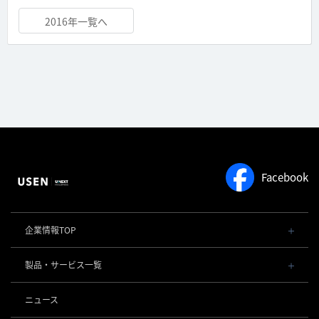
2016年一覧へ
Facebook
企業情報TOP
会社概要・役員一覧
製品・サービス一覧
事業内容
導入事例
POSレジ 他
ニュース
社長メッセージ
お役立ち情報