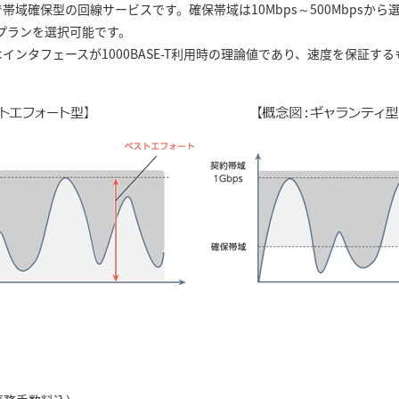
で帯域確保型の回線サービスです。確保帯域は10Mbps～500Mbpsか
プランを選択可能です。
sはインタフェースが1000BASE-T利用時の理論値であり、速度を保証す