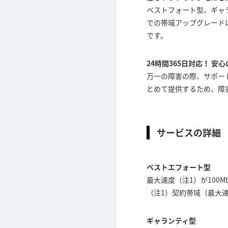
ベストフォート型、ギャ
での帯域アップグレード
です。
24時間365日対応！ 安
万一の障害の際、サポート
とめて提供するため、障
サービスの詳細
ベストエフォート型
最大速度（注1）が100
（注1）契約帯域（最大
ギャランティ型