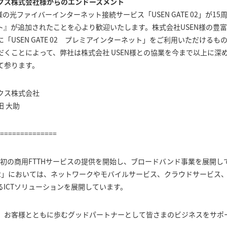
クス株式会社様からのエンドースメント
様の光ファイバーインターネット接続サービス「USEN GATE 02」が1
ト』が追加されたことを心より歓迎いたします。株式会社USEN様の豊
「USEN GATE 02 プレミアインターネット」をご利用いただける
だくことによって、弊社は株式会社 USEN様との協業を今まで以上に深
て参ります。
クス株式会社
 大助
==============
に世界初の商用FTTHサービスの提供を開始し、ブロードバンド事業を展開
TE 02」においては、ネットワークやモバイルサービス、クラウドサービ
るICTソリューションを展開しています。
、お客様とともに歩むグッドパートナーとして皆さまのビジネスをサポ