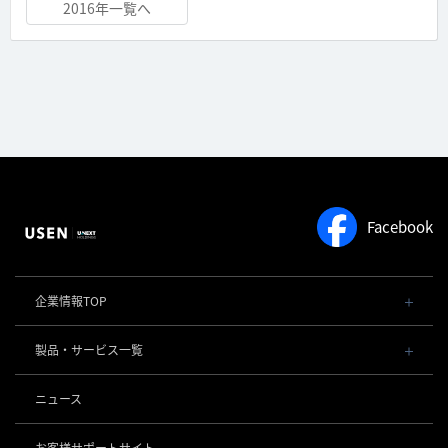
2016年一覧へ
Facebook
企業情報TOP
会社概要・役員一覧
製品・サービス一覧
事業内容
導入事例
POSレジ 他
ニュース
社長メッセージ
お役立ち情報
USENレジ
オーダーシステム
沿革