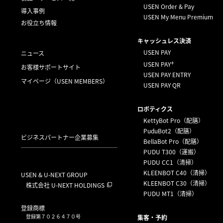
USEN Order & Pay
導入事例
USEN My Menu Premium
お役立ち情報
キャッシュレス決済
USEN PAY
ニュース
+
USEN PAY
お客様サポートサイト
USEN PAY ENTRY
マイページ
（USEN MEMBERS）
USEN PAY QR
ロボティクス
KettyBot Pro（配膳）
PuduBot2（配膳）
ビジネスパートナー企業募集
BellaBot Pro（配膳）
PUDU T300（運搬）
PUDU CC1（清掃）
KLEENBOT C40（清掃）
USEN & U-NEXT GROUP
KLEENBOT C30（清掃）
株式会社 U-NEXT HOLDINGS
PUDU MT1（清掃）
登録商標
登録第７０２６４７０号
集客・予約