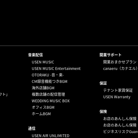
⁩音楽配信
開業サポート
USEN MUSIC
開業おまかせプラン
USEN MUSIC Entertainment
canaeru（カナエル
OTORAKU -音・楽-
CM録音機能つきBGM
保証
海外店舗BGM
テナント家賃保証
フト」
複数店舗の配信管理
USEN Warranty
WEDDING MUSIC BOX
オフィスBGM
保険
ホームBGM
お店のあんしん保険
お店のあんしん保険
通信
ビジネスリスクGuar
USEN AIR UNLIMITED