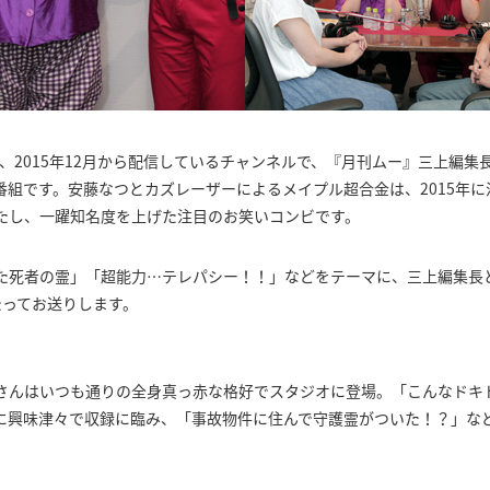
は、2015年12月から配信しているチャンネルで、『月刊ムー』三上編
組です。安藤なつとカズレーザーによるメイプル超合金は、2015年に
たし、一躍知名度を上げた注目のお笑いコンビです。
た死者の霊」「超能力…テレパシー！！」などをテーマに、三上編集長
たってお送りします。
さんはいつも通りの全身真っ赤な格好でスタジオに登場。「こんなドキ
に興味津々で収録に臨み、「事故物件に住んで守護霊がついた！？」な