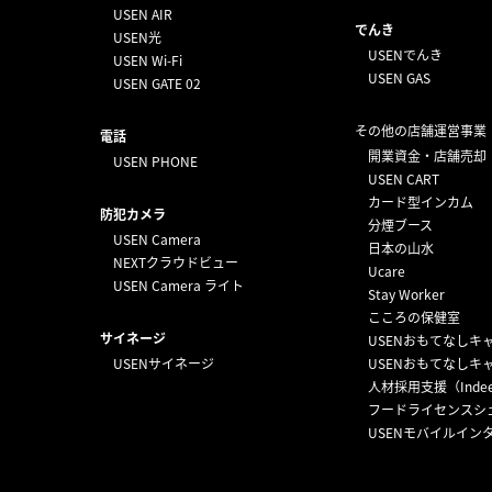
USEN AIR
でんき
USEN光
USENでんき
USEN Wi-Fi
USEN GAS
USEN GATE 02
その他の店舗運営事業
電話
開業資金・店舗売却
USEN PHONE
USEN CART
カード型インカム
防犯カメラ
分煙ブース
USEN Camera
日本の山水
NEXTクラウドビュー
Ucare
USEN Camera ライト
Stay Worker
こころの保健室
サイネージ
USENおもてなしキ
USENサイネージ
USENおもてなしキ
人材採用支援（Inde
フードライセンスシ
USENモバイルイン