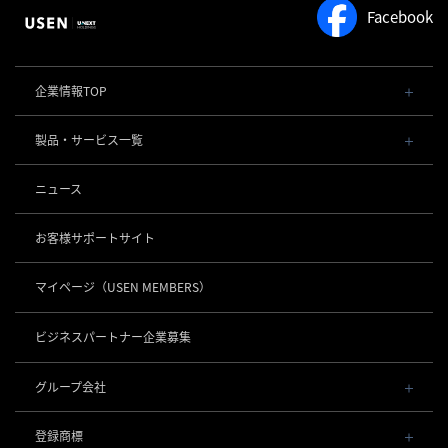
Facebook
企業情報TOP
会社概要・役員一覧
製品・サービス一覧
事業内容
導入事例
POSレジ 他
ニュース
社長メッセージ
お役立ち情報
USENレジ
オーダーシステム
沿革
お客様サポートサイト
USENセルフレジ
USEN Ticket & Pay
事業所一覧
キャッシュレス決済
USENレジTAB BEAUTY
USEN ハンディ
マイページ
（USEN MEMBERS）
店舗DX
USEN PAY
USENレジTAB STORE
ロボティクス
USEN Mobile Order
+
数字で見るUSEN
USEN PAY
USENレジTAB HEALTHCARE
KettyBot Pro（配膳）
ビジネスパートナー企業募集
USEN Tablet Order
集客・予約
USEN PAY ENTRY
サスティナビリティ
勤怠管理「USEN スタッフシフト」
PuduBot2（配膳）
USEN Order & Pay
USEN SMART RESERVE
⁩音楽配信
USEN PAY QR
BellaBot Pro（配膳）
グループ会社
グループ会社
USEN My Menu Premium
ヒトサラ
USEN MUSIC
PUDU T300（運搬）
通信
USEN & U-NEXT GROUP
採用情報
SAVOR JAPAN
USEN MUSIC Entertainment
登録商標
株式会社 U-NEXT HOLDINGS
PUDU CC1（清掃）
USEN AIR UNLIMITED