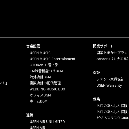
⁩音楽配信
開業サポート
USEN MUSIC
開業おまかせプラン
USEN MUSIC Entertainment
canaeru（カナエル
OTORAKU -音・楽-
CM録音機能つきBGM
保証
海外店舗BGM
テナント家賃保証
フト」
複数店舗の配信管理
USEN Warranty
WEDDING MUSIC BOX
オフィスBGM
保険
ホームBGM
お店のあんしん保険
お店のあんしん保険
通信
ビジネスリスクGuar
USEN AIR UNLIMITED
USEN AIR