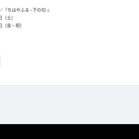
／『ちはやふる –下の句-』
9日（土）
9日（金・祝）