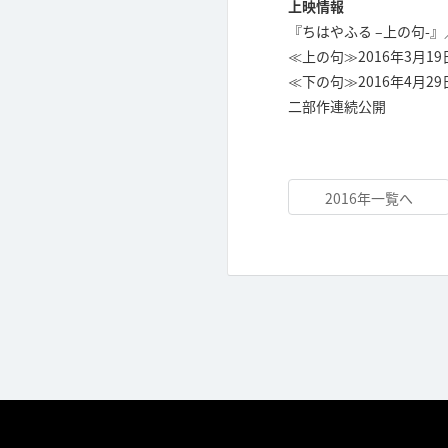
上映情報
『ちはやふる –上の句-』
≪上の句≫2016年3月1
≪下の句≫2016年4月2
二部作連続公開
2016年一覧へ