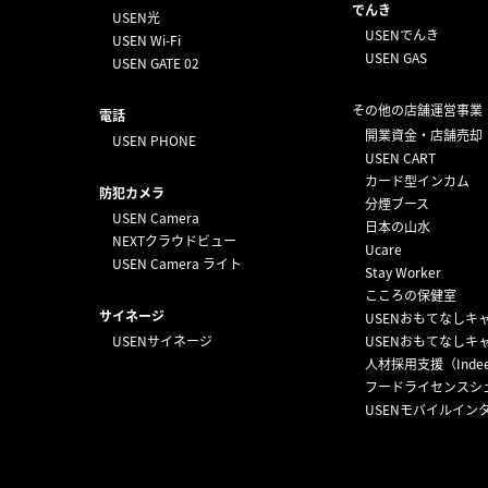
でんき
USEN光
USENでんき
USEN Wi-Fi
USEN GAS
USEN GATE 02
その他の店舗運営事業
電話
開業資金・店舗売却
USEN PHONE
USEN CART
カード型インカム
防犯カメラ
分煙ブース
USEN Camera
日本の山水
NEXTクラウドビュー
Ucare
USEN Camera ライト
Stay Worker
こころの保健室
サイネージ
USENおもてなしキ
USENサイネージ
USENおもてなしキ
人材採用支援（Inde
フードライセンスシ
USENモバイルイン