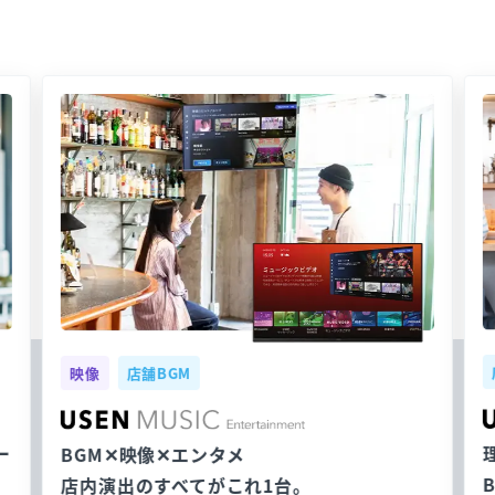
映像
店舗BGM
ー
BGM✕映像✕エンタメ
店内演出のすべてがこれ1台。