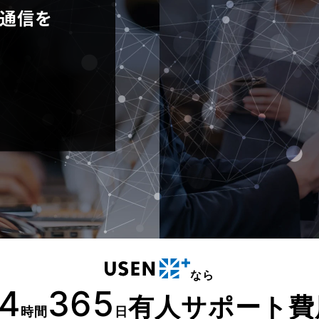
通信を
なら
4
365
有人サポート費
時間
日