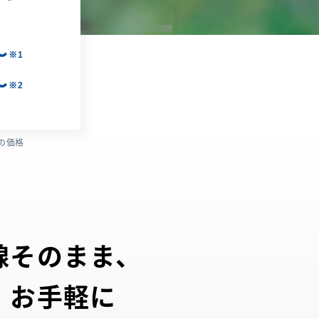
〜
※1
〜
※2
の価格
線そのまま、
・お手軽に