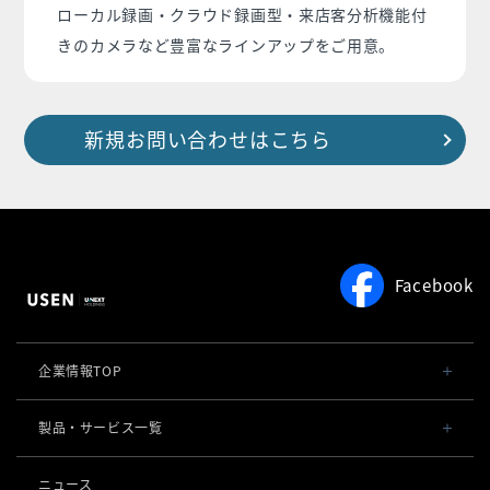
ローカル録画・クラウド録画型・来店客分析機能付
きのカメラなど豊富なラインアップをご用意。
新規お問い合わせはこちら
Facebook
企業情報TOP
会社概要・役員一覧
製品・サービス一覧
事業内容
導入事例
ニュース
POSレジ 他