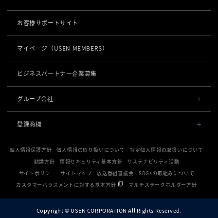
社長メッセージ
お役立ち情報
USENレジ
オーダーシステム
お客様サポートサイト
沿革
USENセルフレジ
USEN Ticket & Pay
キャッシュレス決済
マイページ
（USEN MEMBERS）
事業所一覧
USENレジTAB BEAUTY
USEN ハンディ
USEN PAY
ロボティクス
店舗DX
USENレジTAB STORE
ビジネスパートナー企業募集
USEN Mobile Order
+
USEN PAY
KettyBot Pro（配膳）
USENレジTAB HEALTHCARE
数字で見るUSEN
集客・予約
USEN Tablet Order
グループ会社
USEN PAY ENTRY
PuduBot2（配膳）
勤怠管理「USEN スタッフシフト」
USEN SMART RESERVE
サスティナビリティ
USEN & U-NEXT GROUP
USEN Order & Pay
⁩音楽配信
USEN PAY QR
登録商標
BellaBot Pro（配膳）
株式会社 U-NEXT HOLDINGS
ヒトサラ
グループ会社
USEN My Menu Premium
USEN MUSIC
通信
登録第７０２６４７０号
PUDU T300（運搬）
SAVOR JAPAN
個人情報保護方針
個人情報の取り扱いについて
特定個人情報の取扱いについて
登録第７０２６８８０号
USEN MUSIC Entertainment
採用情報
USEN AIR UNLIMITED
PUDU CC1（清掃）
勧誘方針
情報セキュリティ基本方針
サステナビリティ活動
電話
登録第６６５８３１３号
アプリンク
OTORAKU -音・楽-
登録第６６１８６０３号
サイトポリシー
サイトマップ
放送番組審議会
SDGsの取組みについて
USEN AIR
KLEENBOT C40（清掃）
USEN PHONE
登録第６３８６７４６号
サロン向け予約システム
カスタマーハラスメントに対する基本方針
マルチステークホルダー方針
防犯カメラ
CM録音機能つきBGM
USEN光
登録第６１５８６１６号
KLEENBOT C30（清掃）
「USEN RESERVE BEAUTY」
USEN Camera
登録第６０１６５１３号
海外店舗BGM
サイネージ
Copyright © USEN CORPORATION All Rights Reserved.
USEN Wi-Fi
登録第５９８９７００号
PUDU MT1（清掃）