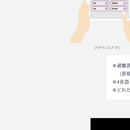
避難
（原
4言
どれ