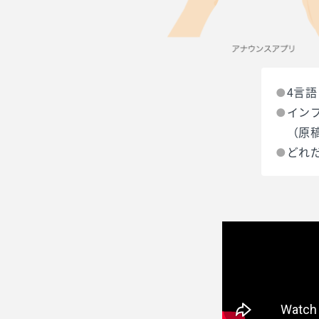
4言
イン
（原
どれ