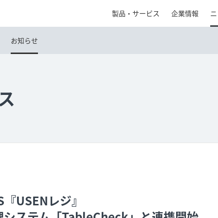
製品・サービス
企業情報
ニ
お知らせ
ス
S『USENレジ』
システム「TableCheck」と連携開始