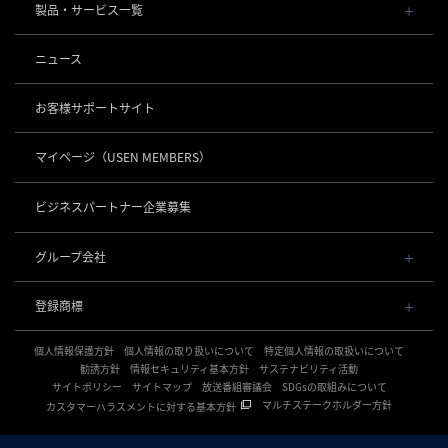
会社概要・役員一覧
製品・サービス一覧
事業内容
導入事例
POSレジ 他
ニュース
社長メッセージ
お役立ち情報
USENレジ
オーダーシステム
沿革
お客様サポートサイト
USENセルフレジ
USEN Ticket & Pay
事業所一覧
キャッシュレス決済
USENレジTAB BEAUTY
USEN ハンディ
マイページ
（USEN MEMBERS）
店舗DX
USEN PAY
USENレジTAB STORE
ロボティクス
USEN Mobile Order
+
数字で見るUSEN
USEN PAY
USENレジTAB HEALTHCARE
KettyBot Pro（配膳）
ビジネスパートナー企業募集
USEN Tablet Order
集客・予約
USEN PAY ENTRY
サスティナビリティ
勤怠管理「USEN スタッフシフト」
PuduBot2（配膳）
USEN Order & Pay
USEN SMART RESERVE
⁩音楽配信
USEN PAY QR
BellaBot Pro（配膳）
グループ会社
グループ会社
USEN My Menu Premium
ヒトサラ
USEN MUSIC
PUDU T300（運搬）
通信
USEN & U-NEXT GROUP
採用情報
SAVOR JAPAN
USEN MUSIC Entertainment
登録商標
株式会社 U-NEXT HOLDINGS
PUDU CC1（清掃）
USEN AIR UNLIMITED
アプリンク
電話
OTORAKU -音・楽-
登録第７０２６４７０号
KLEENBOT C40（清掃）
USEN AIR
サロン向け予約システム
個人情報保護方針
USEN PHONE
個人情報の取り扱いについて
特定個人情報の取扱いについて
登録第７０２６８８０号
CM録音機能つきBGM
防犯カメラ
KLEENBOT C30（清掃）
「USEN RESERVE BEAUTY」
USEN光
勧誘方針
情報セキュリティ基本方針
サステナビリティ活動
登録第６６５８３１３号
サイトポリシー
海外店舗BGM
サイトマップ
放送番組審議会
SDGsの取組みについて
USEN Camera
登録第６６１８６０３号
PUDU MT1（清掃）
USEN Wi-Fi
サイネージ
マルチステークホルダー方針
カスタマーハラスメントに対する基本方針
登録第６３８６７４６号
複数店舗の配信管理
NEXTクラウドビュー
USEN GATE 02
USENサイネージ
登録第６１５８６１６号
開業サポート
WEDDING MUSIC BOX
USEN Camera ライト