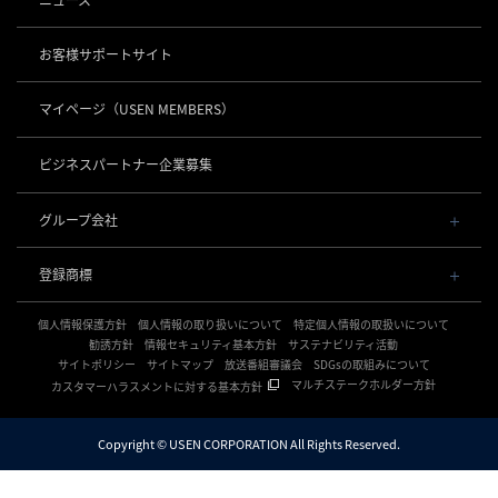
社長メッセージ
お役立ち情報
USENレジ
オーダーシステム
沿革
お客様サポートサイト
USENセルフレジ
USEN Ticket & Pay
事業所一覧
キャッシュレス決済
USENレジTAB BEAUTY
USEN ハンディ
マイページ
（USEN MEMBERS）
店舗DX
USEN PAY
USENレジTAB STORE
ロボティクス
USEN Mobile Order
+
数字で見るUSEN
USEN PAY
USENレジTAB HEALTHCARE
KettyBot Pro（配膳）
ビジネスパートナー企業募集
USEN Tablet Order
集客・予約
USEN PAY ENTRY
サスティナビリティ
勤怠管理「USEN スタッフシフト」
PuduBot2（配膳）
USEN Order & Pay
USEN SMART RESERVE
⁩音楽配信
USEN PAY QR
BellaBot Pro（配膳）
グループ会社
グループ会社
USEN My Menu Premium
ヒトサラ
USEN MUSIC
PUDU T300（運搬）
通信
USEN & U-NEXT GROUP
採用情報
SAVOR JAPAN
USEN MUSIC Entertainment
登録商標
株式会社 U-NEXT HOLDINGS
PUDU CC1（清掃）
USEN AIR UNLIMITED
アプリンク
電話
OTORAKU -音・楽-
登録第７０２６４７０号
KLEENBOT C40（清掃）
USEN AIR
サロン向け予約システム
個人情報保護方針
USEN PHONE
個人情報の取り扱いについて
特定個人情報の取扱いについて
登録第７０２６８８０号
CM録音機能つきBGM
防犯カメラ
KLEENBOT C30（清掃）
「USEN RESERVE BEAUTY」
USEN光
勧誘方針
情報セキュリティ基本方針
サステナビリティ活動
登録第６６５８３１３号
サイトポリシー
海外店舗BGM
サイトマップ
放送番組審議会
SDGsの取組みについて
USEN Camera
登録第６６１８６０３号
PUDU MT1（清掃）
USEN Wi-Fi
サイネージ
マルチステークホルダー方針
カスタマーハラスメントに対する基本方針
登録第６３８６７４６号
複数店舗の配信管理
NEXTクラウドビュー
USEN GATE 02
USENサイネージ
登録第６１５８６１６号
開業サポート
WEDDING MUSIC BOX
USEN Camera ライト
登録第６０１６５１３号
Copyright © USEN CORPORATION All Rights Reserved.
開業おまかせプラン
登録第５９８９７００号
オフィスBGM
保証
登録第５９２７７７１号
canaeru（カナエル）
ホームBGM
テナント家賃保証