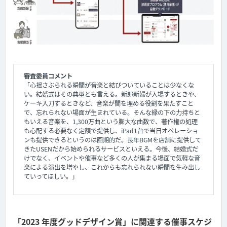
審査委員コメント
「心揺さぶられる瞬間が音楽と結びついていることは少なくな
い。結婚式はその典型とも言える。新郎新婦が入場するときや、
ケーキ入刀するときなど、音楽が間を埋める役割を果たすこと
で、忘れられない場面が生まれている。そんな縁の下の力持ちと
もいえる音楽を、1,300万曲という膨大な曲数で、著作権の処理
も心配する必要なく定額で提供し、iPad1台で当日オペレーショ
ンも提供できるというのは画期的だ。長年BGMを店舗に提供して
きたUSENだから始められるサービスといえる。今後、結婚式だ
けでなく、イベントや催事など多くの人が集まる場面で気軽な音
楽による演出を増やし、これからも忘れられない瞬間を生み出し
ていってほしい。」
「2023 年度グッドデザイン賞」に関連する催事スケジ