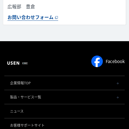
広報部 豊倉
お問い合わせフォーム
Facebook
企業情報TOP
会社概要・役員一覧
製品・サービス一覧
事業内容
導入事例
POSレジ 他
ニュース
社長メッセージ
お役立ち情報
USENレジ
オーダーシステム
沿革
お客様サポートサイト
USENセルフレジ