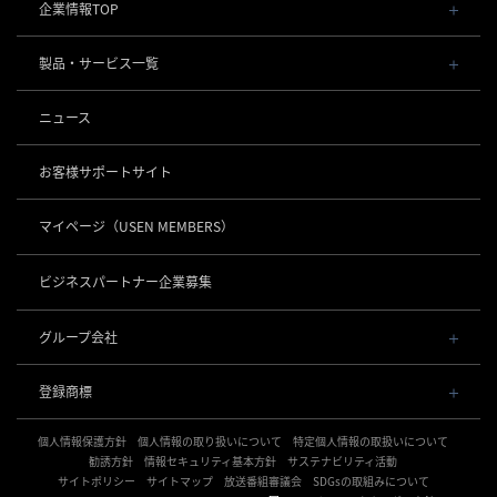
企業情報TOP
会社概要・役員一覧
製品・サービス一覧
事業内容
導入事例
POSレジ 他
ニュース
社長メッセージ
お役立ち情報
USENレジ
オーダーシステム
沿革
お客様サポートサイト
USENセルフレジ
USEN Ticket & Pay
事業所一覧
キャッシュレス決済
USENレジTAB BEAUTY
USEN ハンディ
マイページ
（USEN MEMBERS）
店舗DX
USEN PAY
USENレジTAB STORE
ロボティクス
USEN Mobile Order
+
数字で見るUSEN
USEN PAY
USENレジTAB HEALTHCARE
KettyBot Pro（配膳）
ビジネスパートナー企業募集
USEN Tablet Order
集客・予約
USEN PAY ENTRY
サスティナビリティ
勤怠管理「USEN スタッフシフト」
PuduBot2（配膳）
USEN Order & Pay
USEN SMART RESERVE
⁩音楽配信
USEN PAY QR
BellaBot Pro（配膳）
グループ会社
グループ会社
USEN My Menu Premium
ヒトサラ
USEN MUSIC
PUDU T300（運搬）
通信
USEN & U-NEXT GROUP
採用情報
SAVOR JAPAN
USEN MUSIC Entertainment
登録商標
株式会社 U-NEXT HOLDINGS
PUDU CC1（清掃）
USEN AIR UNLIMITED
アプリンク
電話
OTORAKU -音・楽-
登録第７０２６４７０号
KLEENBOT C40（清掃）
USEN AIR
サロン向け予約システム
個人情報保護方針
USEN PHONE
個人情報の取り扱いについて
特定個人情報の取扱いについて
登録第７０２６８８０号
CM録音機能つきBGM
防犯カメラ
KLEENBOT C30（清掃）
「USEN RESERVE BEAUTY」
USEN光
勧誘方針
情報セキュリティ基本方針
サステナビリティ活動
登録第６６５８３１３号
サイトポリシー
海外店舗BGM
サイトマップ
放送番組審議会
SDGsの取組みについて
USEN Camera
登録第６６１８６０３号
PUDU MT1（清掃）
USEN Wi-Fi
サイネージ