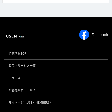
Facebook
企業情報TOP
会社概要・役員一覧
製品・サービス一覧
事業内容
導入事例
POSレジ 他
ニュース
社長メッセージ
お役立ち情報
USENレジ
オーダーシステム
沿革
お客様サポートサイト
USENセルフレジ
USEN Ticket & Pay
事業所一覧
キャッシュレス決済
USENレジTAB BEAUTY
USEN ハンディ
マイページ
（USEN MEMBERS）
店舗DX
USEN PAY
USENレジTAB STORE
ロボティクス
USEN Mobile Order
+
数字で見るUSEN
USEN PAY