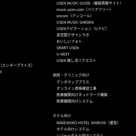
USEN MUSIC GUIDE（番組情報サイト）
）
music.usen.com（バリアフリー）
encore（アンコール）
USEN MUSIC GARDEN
USENナビゲーション（Uナビ）
音空間デザインラボ
おいしいフォト
SMART USEN
U-NEXT
USEN 推し活リクエスト
（エンタープライズ）
d
病院・クリニック向け
デンタマッププラス
オンライン資格確認工事
医療機関向けネットワーク構築
医療機関向けシステム
ホテル向け
NADESHIKO HOTEL SHIBUYA（運営）
ホテル向けシステム
レジャーホテル向けシステム