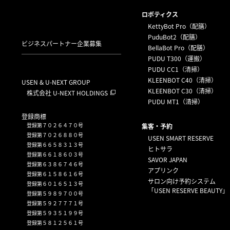
ロボティクス
KettyBot Pro（配膳）
PuduBot2（配膳）
ビジネスパートナー企業募集
BellaBot Pro（配膳）
PUDU T300（運搬）
PUDU CC1（清掃）
KLEENBOT C40（清掃）
USEN & U-NEXT GROUP
KLEENBOT C30（清掃）
株式会社 U-NEXT HOLDINGS
PUDU MT1（清掃）
登録商標
登録第７０２６４７０号
集客・予約
登録第７０２６８８０号
USEN SMART RESERVE
登録第６６５８３１３号
ヒトサラ
登録第６６１８６０３号
SAVOR JAPAN
登録第６３８６７４６号
アプリンク
登録第６１５８６１６号
サロン向け予約システム
登録第６０１６５１３号
「USEN RESERVE BEAUTY」
登録第５９８９７００号
登録第５９２７７７１号
登録第５９３５１９９号
登録第５８１２５６１号