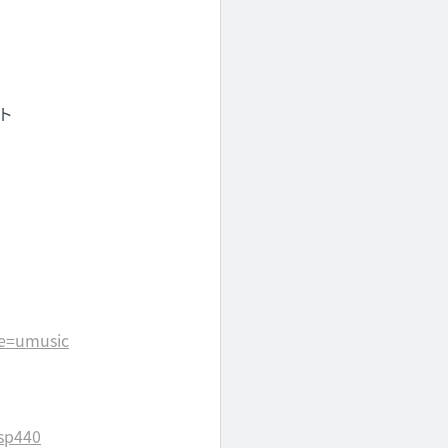
ト
e=umusic
sp440