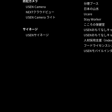
防犯カメラ
分煙ブース
USEN Camera
日本の山水
NEXTクラウドビュー
Ucare
USEN Camera ライト
Stay Worker
こころの保健室
サイネージ
USENおもてなしキ
USENサイネージ
USENおもてなしキ
人材採用支援（Inde
フードライセンスシ
USENモバイルイン