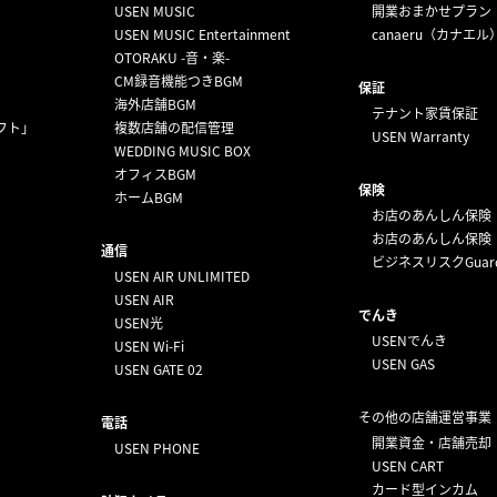
USEN MUSIC
開業おまかせプラン
USEN MUSIC Entertainment
canaeru（カナエル
OTORAKU -音・楽-
CM録音機能つきBGM
保証
海外店舗BGM
テナント家賃保証
フト」
複数店舗の配信管理
USEN Warranty
WEDDING MUSIC BOX
オフィスBGM
保険
ホームBGM
お店のあんしん保険
お店のあんしん保険
通信
ビジネスリスクGuar
USEN AIR UNLIMITED
USEN AIR
でんき
USEN光
USENでんき
USEN Wi-Fi
USEN GAS
USEN GATE 02
その他の店舗運営事業
電話
開業資金・店舗売却
USEN PHONE
USEN CART
カード型インカム