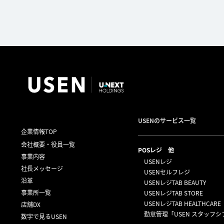
USENのサービス一覧
企業情報TOP
会社概要・役員一覧
POSレジ 他
事業内容
USENレジ
社長メッセージ
USENセルフレジ
沿革
USENレジTAB BEAUTY
事業所一覧
USENレジTAB STORE
USENレジTAB HEALTHCARE
店舗DX
勤怠管理「USEN スタッフシ
数字で見るUSEN