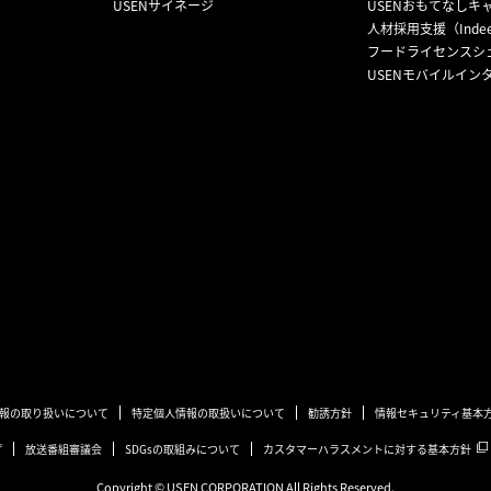
USENサイネージ
USENおもてなしキ
人材採用支援（Inde
フードライセンスシ
USENモバイルイン
報の取り扱いについて
特定個人情報の取扱いについて
勧誘方針
情報セキュリティ基本
プ
放送番組審議会
SDGsの取組みについて
カスタマーハラスメントに対する基本方針
Copyright © USEN CORPORATION All Rights Reserved.