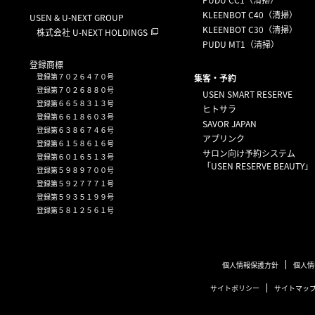
KLEENBOT C40（清掃）
USEN & U-NEXT GROUP
KLEENBOT C30（清掃）
株式会社 U-NEXT HOLDINGS
PUDU MT1（清掃）
登録商標
登録第７０２６４７０号
集客・予約
登録第７０２６８８０号
USEN SMART RESERVE
登録第６６５８３１３号
ヒトサラ
登録第６６１８６０３号
SAVOR JAPAN
登録第６３８６７４６号
アプリンク
登録第６１５８６１６号
サロン向け予約システム
登録第６０１６５１３号
「USEN RESERVE BEAUTY」
登録第５９８９７００号
登録第５９２７７７１号
登録第５９３５１９９号
登録第５８１２５６１号
個人情報保護方針
個人情
サイトポリシー
サイトマッ