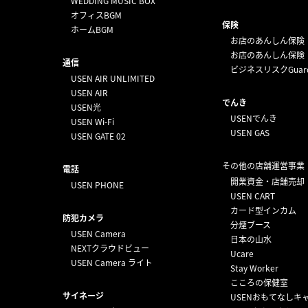
WEDDING MUSIC BOX
オフィスBGM
保険
ホームBGM
お店のあんしん保険
お店のあんしん保険
通信
ビジネスリスクGuar
USEN AIR UNLIMITED
USEN AIR
でんき
USEN光
USENでんき
USEN Wi-Fi
USEN GAS
USEN GATE 02
その他の店舗運営事業
電話
開業資金・店舗売却
USEN PHONE
USEN CART
カード型インカム
防犯カメラ
分煙ブース
USEN Camera
日本の山水
NEXTクラウドビュー
Ucare
USEN Camera ライト
Stay Worker
こころの保健室
サイネージ
USENおもてなしキ