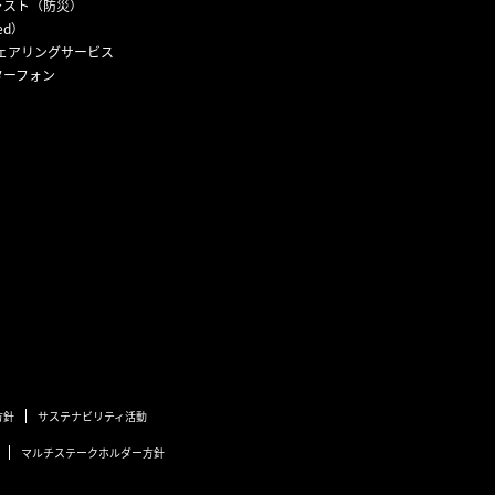
ャスト（防災）
ed）
ェアリングサービス
ターフォン
方針
サステナビリティ活動
マルチステークホルダー方針