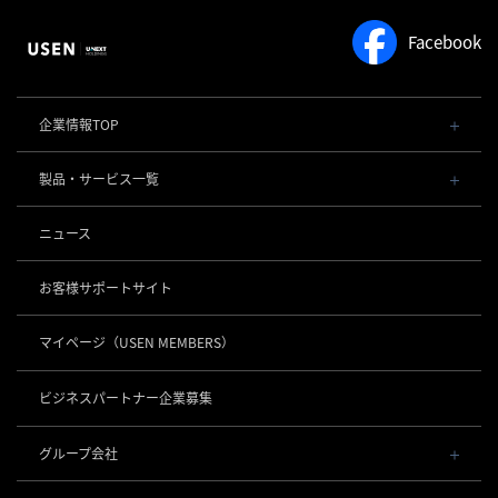
Facebook
企業情報TOP
会社概要・役員一覧
製品・サービス一覧
事業内容
導入事例
POSレジ 他
ニュース
社長メッセージ
お役立ち情報
USENレジ
オーダーシステム
沿革
お客様サポートサイト
USENセルフレジ
USEN Ticket & Pay
事業所一覧
キャッシュレス決済
USENレジTAB BEAUTY
USEN ハンディ
マイページ
（USEN MEMBERS）
店舗DX
USEN PAY
USENレジTAB STORE
ロボティクス
USEN Mobile Order
+
数字で見るUSEN
USEN PAY
USENレジTAB HEALTHCARE
KettyBot Pro（配膳）
ビジネスパートナー企業募集
USEN Tablet Order
集客・予約
USEN PAY ENTRY
サスティナビリティ
勤怠管理「USEN スタッフシフト」
PuduBot2（配膳）
USEN Order & Pay
USEN SMART RESERVE
⁩音楽配信
USEN PAY QR
BellaBot Pro（配膳）
グループ会社
グループ会社
USEN My Menu Premium
ヒトサラ
USEN MUSIC
PUDU T300（運搬）
通信
USEN & U-NEXT GROUP
採用情報
SAVOR JAPAN