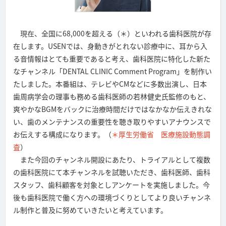
現在、全国に68,000を超える（＊）といわれる歯科医院が存
在します。USENでは、身動きがとれない診療中に、耳から入
る音情報はとても重要であると考え、歯科医院に特化した新た
なチャンネル「DENTAL CLINIC Comment Program」を制作い
たしました。本番組は、テレビやCMなどに多数出演し、日本
歯周病学会の理事も務める歯科医師の若林健史氏監修のもと、
爽やかなBGMをバックに治療時間だけではなかなか伝えきれな
い、歯のメンテナンスの重要性を聴き取りやすいアナウンスで
お伝えする構成になります。（
＊厚生労働省 医療施設動態調
査
）
また今回のチャンネル開設にあたり、トライアルとして複数
の歯科医院にて本チャンネルを試聴いただき、歯科医師、歯科
スタッフ、歯科顧客を対象としアンケートを実施しました。今
後も歯科医院で働く方への環境づくりとしてより良いチャンネ
ル制作と普及に努めていきたいと考えています。