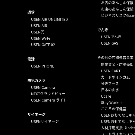
お店のあんしん保険
お店のあんしん保険
通信
ビジネスリスクGuar
USEN AIR UNLIMITED
USEN AIR
でんき
USEN光
USENでんき
USEN Wi-Fi
USEN GAS
USEN GATE 02
その他の店舗運営事業
電話
開業資金・店舗売却
USEN PHONE
USEN CART
カード型インカム
防犯カメラ
分煙ブース
USEN Camera
日本の山水
NEXTクラウドビュー
Ucare
USEN Camera ライト
Stay Worker
こころの保健室
サイネージ
USENおもてなしキ
USENサイネージ
USENおもてなしキ
人材採用支援（Inde
フードライセンスシ