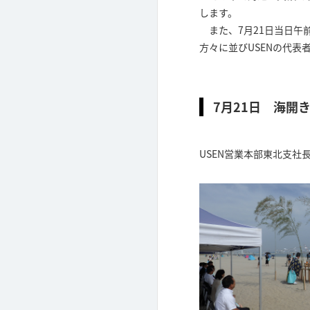
します。
また、7月21日当日午
方々に並びUSENの代
7月21日 海開
USEN営業本部東北支社