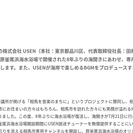
ROUPの株式会社 USEN（本社：東京都品川区、代表取締役社長：田
原釜尾浜海水浴場で開催された8年ぶりの海開きにあわせ、専
します。また、USENが海岸で楽しめるBGMをプロデュース
会議所が掲げる「相馬を音楽のまちに」というプロジェクトに賛同し、
市にお住まいの方々はもちろん、相馬市を訪れた方々にも笑顔が溢れる
りました。この度、8年ぶりに海水浴場が復活し、海開きが7月21日に
釜尾浜海水浴場開設期間にUSEN放送チューナーを無償提供することに
りを添える相馬市専用チャンネルを開設し、原釜尾浜海水浴場のオリ