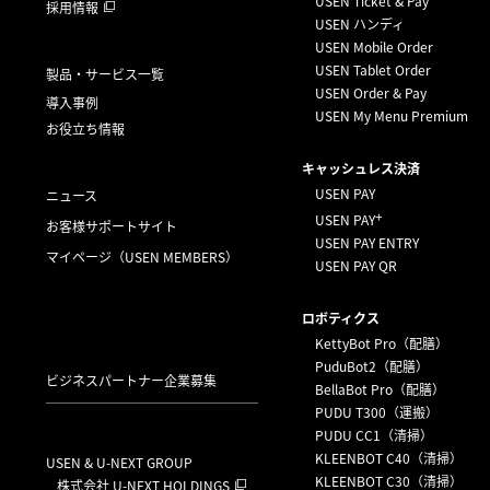
USEN Ticket & Pay
採用情報
USEN ハンディ
USEN Mobile Order
USEN Tablet Order
製品・サービス一覧
USEN Order & Pay
導入事例
USEN My Menu Premium
お役立ち情報
キャッシュレス決済
USEN PAY
ニュース
+
USEN PAY
お客様サポートサイト
USEN PAY ENTRY
マイページ
（USEN MEMBERS）
USEN PAY QR
ロボティクス
KettyBot Pro（配膳）
PuduBot2（配膳）
ビジネスパートナー企業募集
BellaBot Pro（配膳）
PUDU T300（運搬）
PUDU CC1（清掃）
KLEENBOT C40（清掃）
USEN & U-NEXT GROUP
KLEENBOT C30（清掃）
株式会社 U-NEXT HOLDINGS