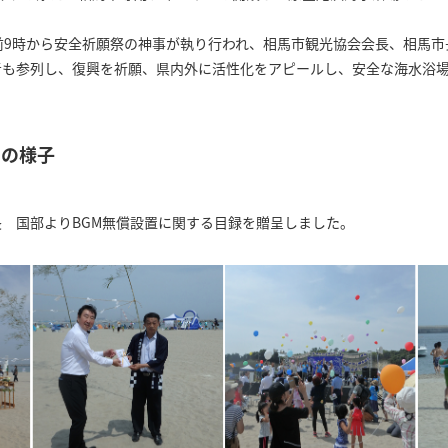
前9時から安全祈願祭の神事が執り行われ、相馬市観光協会会長、相馬市
表者も参列し、復興を祈願、県内外に活性化をアピールし、安全な海水浴
きの様子
長 国部よりBGM無償設置に関する目録を贈呈しました。