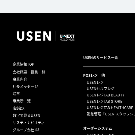
USENのサービス一覧
企業情報TOP
会社概要・役員一覧
POSレジ 他
事業内容
USENレジ
社長メッセージ
USENセルフレジ
沿革
USENレジTAB BEAUTY
事業所一覧
USENレジTAB STORE
USENレジTAB HEALTHCARE
店舗DX
勤怠管理「USEN スタッフシ
数字で見るUSEN
サスティナビリティ
オーダーシステム
グループ会社