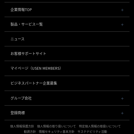
企業情報TOP
会社概要・役員一覧
製品・サービス一覧
事業内容
導入事例
POSレジ 他
ニュース
社長メッセージ
お役立ち情報
USENレジ
オーダーシステム
沿革
お客様サポートサイト
USENセルフレジ
USEN Ticket & Pay
事業所一覧
キャッシュレス決済
USENレジTAB BEAUTY
USEN ハンディ
マイページ
（USEN MEMBERS）
店舗DX
USEN PAY
USENレジTAB STORE
ロボティクス
USEN Mobile Order
+
数字で見るUSEN
USEN PAY
USENレジTAB HEALTHCARE
KettyBot Pro（配膳）
ビジネスパートナー企業募集
USEN Tablet Order
集客・予約
USEN PAY ENTRY
サスティナビリティ
勤怠管理「USEN スタッフシフト」
PuduBot2（配膳）
USEN Order & Pay
USEN SMART RESERVE
⁩音楽配信
USEN PAY QR
BellaBot Pro（配膳）
グループ会社
グループ会社
USEN My Menu Premium
ヒトサラ
USEN MUSIC
PUDU T300（運搬）
通信
USEN & U-NEXT GROUP
採用情報
SAVOR JAPAN
USEN MUSIC Entertainment
登録商標
株式会社 U-NEXT HOLDINGS
PUDU CC1（清掃）
USEN AIR UNLIMITED
アプリンク
電話
OTORAKU -音・楽-
登録第７０２６４７０号
KLEENBOT C40（清掃）
USEN AIR
サロン向け予約システム
個人情報保護方針
USEN PHONE
個人情報の取り扱いについて
特定個人情報の取扱いについて
登録第７０２６８８０号
CM録音機能つきBGM
防犯カメラ
KLEENBOT C30（清掃）
「USEN RESERVE BEAUTY」
USEN光
勧誘方針
情報セキュリティ基本方針
サステナビリティ活動
登録第６６５８３１３号