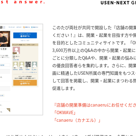
このたび両社が共同で開設した『店舗の開業準
ください！』は、開業・起業を目指す方や
を目的としたコミュニティサイトです。「OK
3,600万件以上のQ&Aの中から開業・起
ごとに分類したQ&Aや、開業・起業の悩みに
の優良回答者らを集約します。さらに、開
画に精通したUSEN所属の専門知識をもつ
して回答を掲載し、開業・起業にまつわる
促進します。
『店舗の開業準備はcanaeruにお任せくだ
「OKWAVE」
「canaeru（カナエル）」