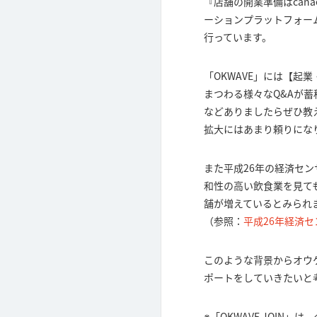
『店舗の開業準備はcan
ーションプラットフォーム「
行っています。
「OKWAVE」には【起
まつわる様々なQ&Aが
などありましたらぜひ教
拡大にはあまり頼りにな
また平成26年の経済セン
和性の高い飲食業を見ても
舗が増えているとみられ
（参照：
平成26年経済セ
このような背景からオウ
ポートをしていきたいと
※「OKWAVE JOI