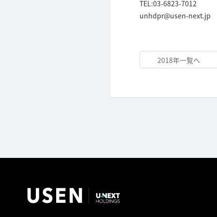
TEL:03-6823-7012
unhdpr@usen-next.jp
2018年一覧へ