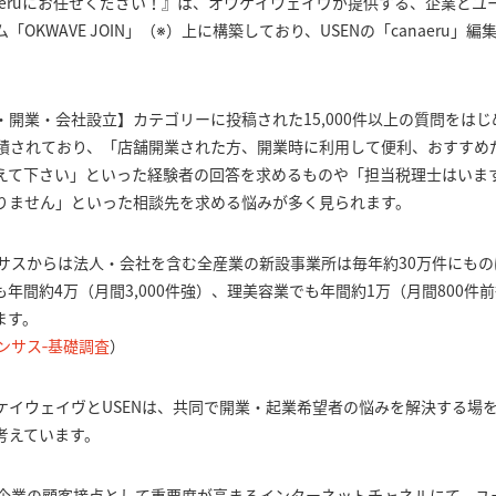
aeruにお任せください！』は、オウケイウェイヴが提供する、企業と
OKWAVE JOIN」（※）上に構築しており、USENの「canaeru
業・開業・会社設立】カテゴリーに投稿された15,000件以上の質問をは
蓄積されており、「店舗開業された方、開業時に利用して便利、おすすめ
えて下さい」といった経験者の回答を求めるものや「担当税理士はいま
りません」といった相談先を求める悩みが多く見られます。
サスからは法人・会社を含む全産業の新設事業所は毎年約30万件にものぼり
年間約4万（月間3,000件強）、理美容業でも年間約1万（月間800件
ます。
ンサス‐基礎調査
）
ケイウェイヴとUSENは、共同で開業・起業希望者の悩みを解決する場
考えています。
N」は、企業の顧客接点として重要度が高まるインターネットチャネルにて、