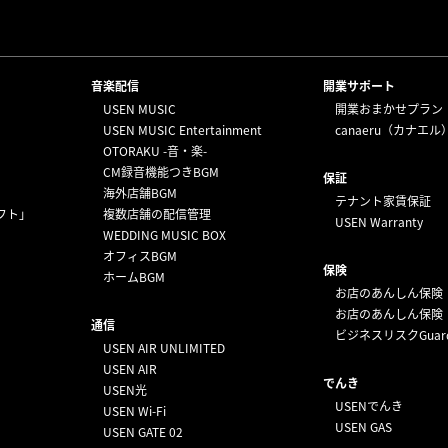
⁩音楽配信
開業サポート
USEN MUSIC
開業おまかせプラン
USEN MUSIC Entertainment
canaeru（カナエル
OTORAKU -音・楽-
CM録音機能つきBGM
保証
海外店舗BGM
テナント家賃保証
フト」
複数店舗の配信管理
USEN Warranty
WEDDING MUSIC BOX
オフィスBGM
保険
ホームBGM
お店のあんしん保険
お店のあんしん保険
通信
ビジネスリスクGuar
USEN AIR UNLIMITED
USEN AIR
でんき
USEN光
USENでんき
USEN Wi-Fi
USEN GAS
USEN GATE 02