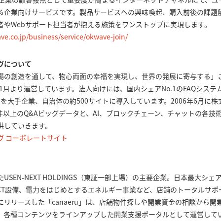
る企業向けサービスです。製品サービスへの興味喚起、購入前後の課題
当者やWebサポート担当者が抱える施策をワンストップに実現します。
ve.co.jp/business/service/okwave-join/
ヴについて
場の創造を通して、物心両面の幸福を実現し、世界の発展に寄与する」こ
年1月より運営しています。法人向けには、国内シェアNo.1のFAQシステム「OKBI
ort」などを大手企業、自治体の約500サイトに導入しています。2006年6月
00万件以上のQ&Aビッグデータと、AI、ブロックチェーン、チャットの各
供していきます。
ヴ コーポレートサイト
したUSEN-NEXT HOLDINGS（東証一部上場）の主要企業。日本最大
/ICT設備、電力をはじめとするエネルギー事業など、店舗のトータルサ
1日にリリースした「canaeru」は、店舗物件探しや開業資金の相談から
、各種コンテンツをラインアップした開業支援ポータルとして運営して