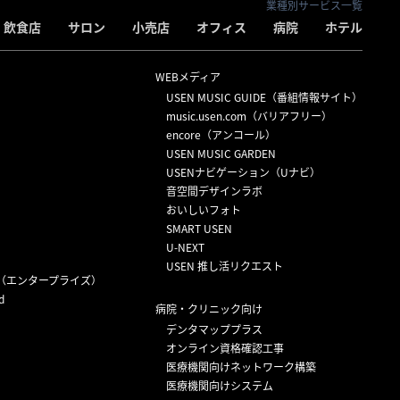
業種別サービス一覧
飲食店
サロン
小売店
オフィス
病院
ホテル
WEBメディア
USEN MUSIC GUIDE（番組情報サイト）
）
music.usen.com（バリアフリー）
encore（アンコール）
USEN MUSIC GARDEN
USENナビゲーション（Uナビ）
音空間デザインラボ
おいしいフォト
SMART USEN
U-NEXT
USEN 推し活リクエスト
（エンタープライズ）
d
病院・クリニック向け
デンタマッププラス
オンライン資格確認工事
医療機関向けネットワーク構築
医療機関向けシステム