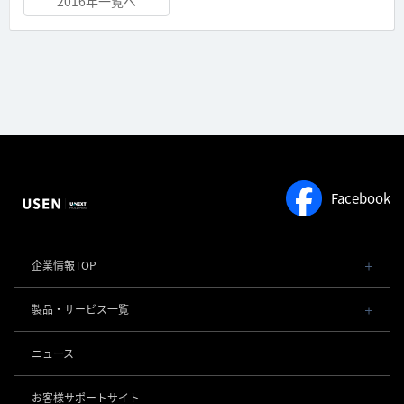
2016年一覧へ
Facebook
企業情報TOP
会社概要・役員一覧
製品・サービス一覧
事業内容
導入事例
POSレジ 他
ニュース
社長メッセージ
お役立ち情報
USENレジ
オーダーシステム
沿革
お客様サポートサイト
USENセルフレジ