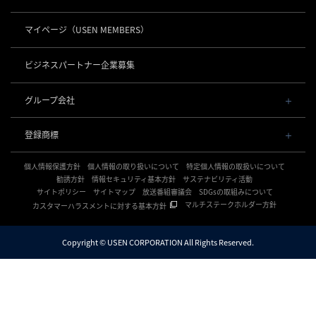
USEN Ticket & Pay
事業所一覧
キャッシュレス決済
USENレジTAB BEAUTY
USEN ハンディ
マイページ
（USEN MEMBERS）
店舗DX
USEN PAY
USENレジTAB STORE
ロボティクス
USEN Mobile Order
+
数字で見るUSEN
USEN PAY
USENレジTAB HEALTHCARE
KettyBot Pro（配膳）
ビジネスパートナー企業募集
USEN Tablet Order
集客・予約
USEN PAY ENTRY
サスティナビリティ
勤怠管理「USEN スタッフシフト」
PuduBot2（配膳）
USEN Order & Pay
USEN SMART RESERVE
⁩音楽配信
USEN PAY QR
BellaBot Pro（配膳）
グループ会社
グループ会社
USEN My Menu Premium
ヒトサラ
USEN MUSIC
PUDU T300（運搬）
通信
USEN & U-NEXT GROUP
採用情報
SAVOR JAPAN
USEN MUSIC Entertainment
登録商標
株式会社 U-NEXT HOLDINGS
PUDU CC1（清掃）
USEN AIR UNLIMITED
アプリンク
電話
OTORAKU -音・楽-
登録第７０２６４７０号
KLEENBOT C40（清掃）
USEN AIR
サロン向け予約システム
個人情報保護方針
USEN PHONE
個人情報の取り扱いについて
特定個人情報の取扱いについて
登録第７０２６８８０号
CM録音機能つきBGM
防犯カメラ
KLEENBOT C30（清掃）
「USEN RESERVE BEAUTY」
USEN光
勧誘方針
情報セキュリティ基本方針
サステナビリティ活動
登録第６６５８３１３号
サイトポリシー
海外店舗BGM
サイトマップ
放送番組審議会
SDGsの取組みについて
USEN Camera
登録第６６１８６０３号
PUDU MT1（清掃）
USEN Wi-Fi
サイネージ
マルチステークホルダー方針
カスタマーハラスメントに対する基本方針
登録第６３８６７４６号
複数店舗の配信管理
NEXTクラウドビュー
USEN GATE 02
USENサイネージ
登録第６１５８６１６号
開業サポート
WEDDING MUSIC BOX
USEN Camera ライト
登録第６０１６５１３号
Copyright © USEN CORPORATION All Rights Reserved.
開業おまかせプラン
登録第５９８９７００号
オフィスBGM
保証
登録第５９２７７７１号
canaeru（カナエル）
ホームBGM
テナント家賃保証
登録第５９３５１９９号
保険
登録第５８１２５６１号
USEN Warranty
お店のあんしん保険
でんき