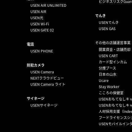
ビジネスリスクGuar
USEN AIR UNLIMITED
USEN AIR
でんき
USEN光
USENでんき
USEN Wi-Fi
USEN GAS
USEN GATE 02
その他の店舗運営事業
電話
開業資金・店舗売却
USEN PHONE
USEN CART
カード型インカム
防犯カメラ
分煙ブース
USEN Camera
日本の山水
NEXTクラウドビュー
Ucare
USEN Camera ライト
Stay Worker
こころの保健室
サイネージ
USENおもてなしキ
USENサイネージ
USENおもてなしキ
人材採用支援（Inde
フードライセンスシ
USENモバイルイン